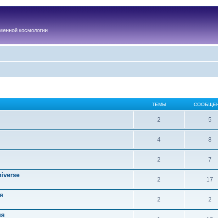
менной космологии
ТЕМЫ
СООБЩЕ
2
5
4
8
2
7
iverse
2
17
я
2
2
ия