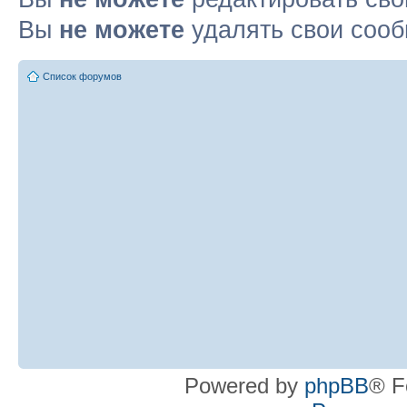
Вы
не можете
удалять свои соо
Список форумов
Powered by
phpBB
® F