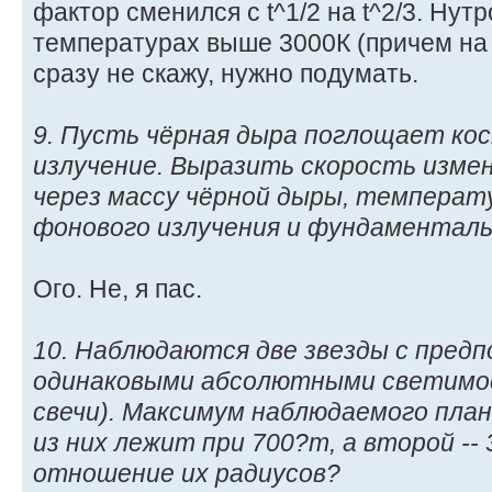
фактор сменился с t^1/2 на t^2/3. Нут
температурах выше 3000К (причем на п
сразу не скажу, нужно подумать.
9. Пусть чёрная дыра поглощает ко
излучение. Выразить скорость изме
через массу чёрной дыры, температ
фонового излучения и фундаментал
Ого. Не, я пас.
10. Наблюдаются две звезды с пред
одинаковыми абсолютными светимо
свечи). Максимум наблюдаемого план
из них лежит при 700?m, а второй --
отношение их радиусов?