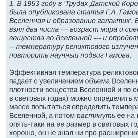
1. В 1953 году в 'Трудах Датской Кор
была опубликована статья Г.А. Гам
Вселенная и образование галактик'.
взял два числа --- возраст мира и с
вещества во Вселенной --- и определ
-- температуру реликтового излуче
повторить научный подвиг Гамова.
Эффективная температура реликтовог
падает с увеличением объема Вселен
плотности вещества Вселенной и по ее
в световых годах) можно определить 
массе попытаться определить темпер
Вселенной, а потом
растянуть
ее на 
опять-таки на ее размер в световых г
хорошо, он не знал ни про расширен