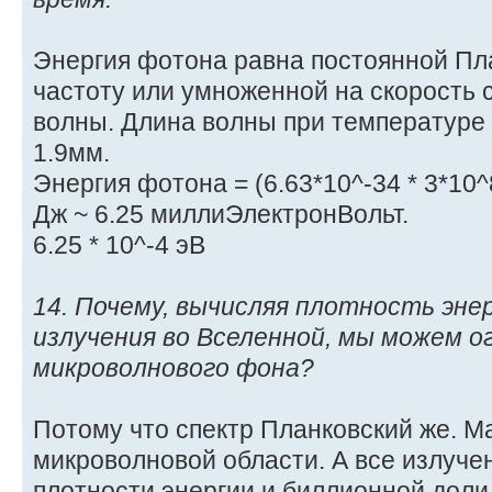
Энергия фотона равна постоянной Пл
частоту или умноженной на скорость 
волны. Длина волны при температуре 
1.9мм.
Энергия фотона = (6.63*10^-34 * 3*10^8
Дж ~ 6.25 миллиЭлектронВольт.
6.25 * 10^-4 эВ
14. Почему, вычисляя плотность эн
излучения во Вселенной, мы можем 
микроволнового фона?
Потому что спектр Планковский же. Ма
микроволновой области. А все излучен
плотности энергии и биллионной доли