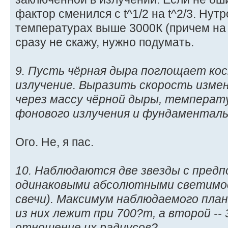
фактор сменился с t^1/2 на t^2/3. Нут
температурах выше 3000К (причем на п
сразу не скажу, нужно подумать.
9. Пусть чёрная дыра поглощает ко
излучение. Выразить скорость изме
через массу чёрной дыры, температ
фонового излучения и фундаментал
Ого. Не, я пас.
10. Наблюдаются две звезды с пред
одинаковыми абсолютными светимо
свечи). Максимум наблюдаемого план
из них лежит при 700?m, а второй --
отношение их радиусов?