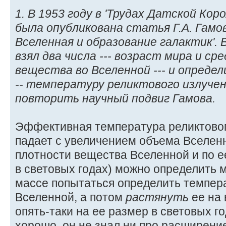
1. В 1953 году в 'Трудах Датской Кор
была опубликована статья Г.А. Гам
Вселенная и образование галактик'.
взял два числа --- возраст мира и с
вещества во Вселенной --- и определ
-- температуру реликтового излуче
повторить научный подвиг Гамова.
Эффективная температура реликтовог
падает с увеличением объема Вселен
плотности вещества Вселенной и по ее
в световых годах) можно определить 
массе попытаться определить темпер
Вселенной, а потом
растянуть
ее на 
опять-таки на ее размер в световых г
хорошо, он не знал ни про расширен