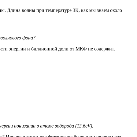
ны. Длина волны при температуре 3К, как мы знаем около
оволнового фона?
ности энергии и биллионной доли от МКФ не содержит.
ергии ионизации в атоме водорода (13.6eV).
ия? Или же потому, что фотонов же было в миллиарды раз