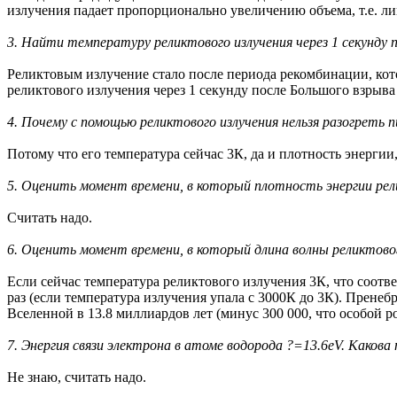
излучения падает пропорционально увеличению объема, т.е. л
3. Найти температуру реликтового излучения через 1 секунду п
Реликтовым излучение стало после периода рекомбинации, кото
реликтового излучения через 1 секунду после Большого взрыва
4. Почему с помощью реликтового излучения нельзя разогреть п
Потому что его температура сейчас 3К, да и плотность энергии
5. Оценить момент времени, в который плотность энергии рел
Считать надо.
6. Оценить момент времени, в который длина волны реликтовог
Если сейчас температура реликтового излучения 3К, что соотв
раз (если температура излучения упала с 3000К до 3К). Прен
Вселенной в 13.8 миллиардов лет (минус 300 000, что особой р
7. Энергия связи электрона в атоме водорода ?=13.6eV. Како
Не знаю, считать надо.