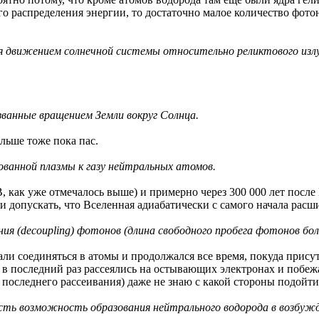
го распределения энергии, то достаточно малое количество фото
ая движением солнечной системы относительно реликтового изл
ванные вращением Земли вокруг Солнца.
альше тоже пока пас.
ованной плазмы к газу нейтральных атомов.
, как уже отмечалось выше) и примерно через 300 000 лет после
и допускать, что Вселенная адиабатически с самого начала расш
ния (decoupling) фотонов (длина свободного пробега фотонов бо
али соединяться в атомы и продолжался все время, покуда прису
 в последний раз рассеялись на остывающих электронах и побеж
последнего рассеивания) даже не знаю с какой стороны подойти
есть возможность образования нейтрального водорода в возбуж