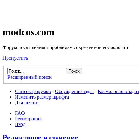
modcos.com
Форум посвященный проблемам современной космологии
Пропустить
Расширенный поиск
Список форумов
‹
Обсуждение задач
‹
Космология в зада
Изменить размер шрифта
Для печати
FAQ
Регистрация
Вход
Реликтовое излучение