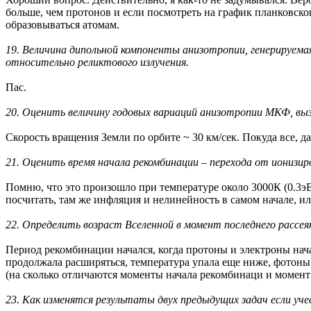
больше, чем протонов и если посмотреть на график планковско
образовываться атомам.
19. Величина дипольной компоненты анизотропии, генерируем
относительно реликтового излучения.
Пас.
20. Оценить величину годовых вариаций анизотропии МКФ, выз
Скорость вращения Земли по орбите ~ 30 км/сек. Покуда все, д
21. Оценить время начала рекомбинации – перехода от ионизир
Помню, что это произошло при температуре около 3000К (0.3эВ
посчитать, там же инфляция и нелинейность в самом начале, ил
22. Определить возраст Вселенной в момент последнего рассея
Период рекомбинации начался, когда протоны и электроны нач
продолжала расширяться, температура упала еще ниже, фотоны
(на сколько отличаются моменты начала рекомбинаци и момент 
23. Как изменятся результаты двух предыдущих задач если уч