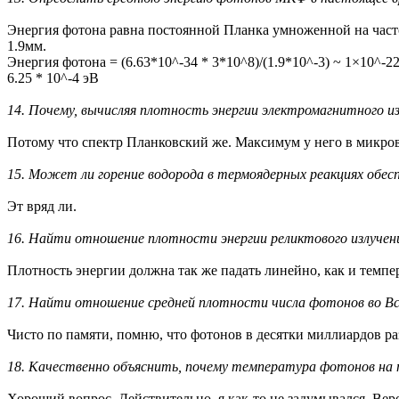
Энергия фотона равна постоянной Планка умноженной на часто
1.9мм.
Энергия фотона = (6.63*10^-34 * 3*10^8)/(1.9*10^-3) ~ 1×10^-
6.25 * 10^-4 эВ
14. Почему, вычисляя плотность энергии электромагнитного 
Потому что спектр Планковский же. Максимум у него в микров
15. Может ли горение водорода в термоядерных реакциях обес
Эт вряд ли.
16. Найти отношение плотности энергии реликтового излучени
Плотность энергии должна так же падать линейно, как и темпер
17. Найти отношение средней плотности числа фотонов во Все
Чисто по памяти, помню, что фотонов в десятки миллиардов раз
18. Качественно объяснить, почему температура фотонов на по
Хороший вопрос. Действительно, я как-то не задумывался. Вер