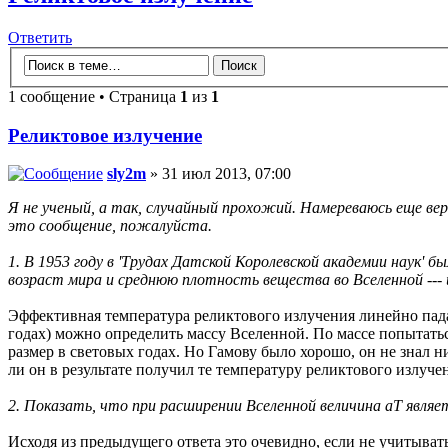
Ответить
1 сообщение • Страница
1
из
1
Реликтовое излучение
sly2m
» 31 июл 2013, 07:00
Я не ученый, а так, случайный прохожий. Намереваюсь еще ве
это сообщение, пожалуйста.
1. В 1953 году в 'Трудах Датской Королевской академии наук' б
возраст мира и среднюю плотность вещества во Вселенной --- 
Эффективная температура реликтового излучения линейно падае
годах) можно определить массу Вселенной. По массе попытать
размер в световых годах. Но Гамову было хорошо, он не знал 
ли он в результате получил те температуру реликтового излуче
2. Показать, что при расширении Вселенной величина aT явл
Исходя из предыдущего ответа это очевидно, если не учитыва