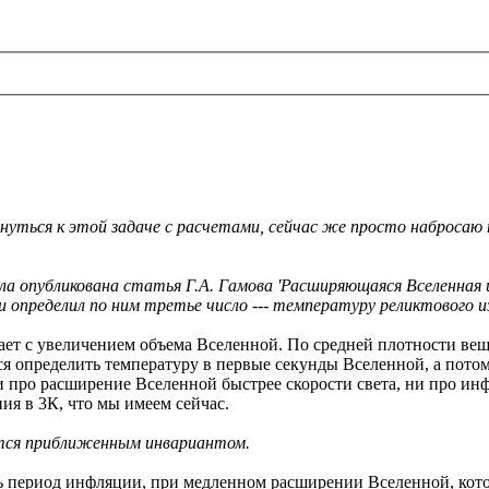
рнуться к этой задаче с расчетами, сейчас же просто набросаю
ыла опубликована статья Г.А. Гамова 'Расширяющаяся Вселенная и
и определил по ним третье число --- температуру реликтового 
т с увеличением объема Вселенной. По средней плотности вещес
ся определить температуру в первые секунды Вселенной, а пото
ни про расширение Вселенной быстрее скорости света, ни про и
ния в 3К, что мы имеем сейчас.
яется приближенным инвариантом.
ть период инфляции, при медленном расширении Вселенной, кот