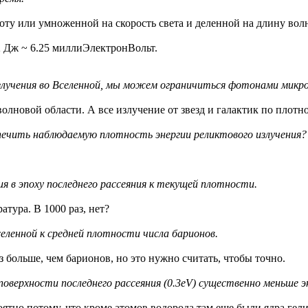
ту или умноженной на скорость света и деленной на длину вол
22 Дж ~ 6.25 миллиЭлектронВольт.
излучения во Вселенной, мы можем ограничиться фотонами микр
олновой области. А все излучение от звезд и галактик по плот
печить наблюдаемую плотность энергии реликтового излучения?
я в эпоху последнего рассеяния к текущей плотности.
атура. В 1000 раз, нет?
ленной к средней плотности числа барионов.
 больше, чем барионов, но это нужно считать, чтобы точно.
верхности последнего рассеяния (0.3eV) существенно меньше эн
оятно потому, что кроме атомов водорода там еще были ядра гел