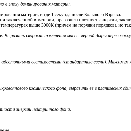
ло в эпоху доминирования материи.
нирования материи, и где 1 секунда после Большого Взрыва.
ии заключенной в материи, превзошла плотность энергии, заклю
и температурах выше 3000К (причем на порядки порядков), но так
е. Выразить скорость изменения массы чёрной дыры через массу
 абсолютными светимостями (стандартные свечи). Максимум на
роволнового космического фона, выразить ее в планковских еди
ности энергии нейтринного фона.
ремя.