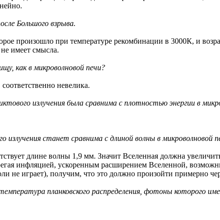
инейно.
осле Большого взрыва.
рое произошло при температуре рекомбинации в 3000К, и возрас
 не имеет смысла.
ищу, как в микроволновой печи?
, соответственно невелика.
иктового излучения была сравнима с плотностью энергии в микр
о излучения станет сравнима с длиной волны в микроволновой п
етствует длине волны 1,9 мм. Значит Вселенная должна увеличит
ебрегая инфляцией, ускоренным расширением Вселенной, возмож
оли не играет), получим, что это должно произойти примерно чер
ва температура планковского распределения, фотоны которого и