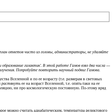
 план ответов чисто из головы, администраторы, не удаляйте
 образование галактик'. В этой работе Гамов взял два числа ---
излучения. Попробуйте повторить научный подвиг Гамова.
тва Вселенной и по ее возрасту (т.е. размерам в световых
м
растянуть
ее на возраст Вселенной, т.е. опять-таки на ее
нфляцию, ни про космологическую постоянную. По-этому вряд
орое можно считать адиабатическим, температура реликтового