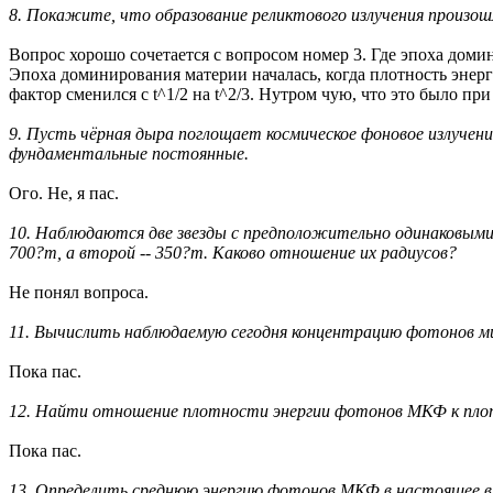
8. Покажите, что образование реликтового излучения произош
Вопрос хорошо сочетается с вопросом номер 3. Где эпоха доми
Эпоха доминирования материи началась, когда плотность энерг
фактор сменился с t^1/2 на t^2/3. Нутром чую, что это было пр
9. Пусть чёрная дыра поглощает космическое фоновое излучени
фундаментальные постоянные.
Ого. Не, я пас.
10. Наблюдаются две звезды с предположительно одинаковыми
700?m, а второй -- 350?m. Каково отношение их радиусов?
Не понял вопроса.
11. Вычислить наблюдаемую сегодня концентрацию фотонов мик
Пока пас.
12. Найти отношение плотности энергии фотонов МКФ к плот
Пока пас.
13. Определить среднюю энергию фотонов МКФ в настоящее в