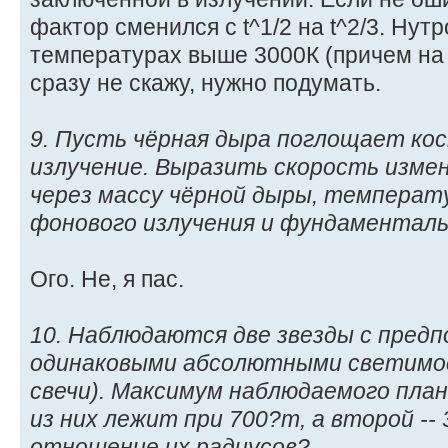
фактор сменился с t^1/2 на t^2/3. Нут
температурах выше 3000К (причем на п
сразу не скажу, нужно подумать.
9. Пусть чёрная дыра поглощает ко
излучение. Выразить скорость изме
через массу чёрной дыры, температ
фонового излучения и фундаментал
Ого. Не, я пас.
10. Наблюдаются две звезды с пред
одинаковыми абсолютными светимо
свечи). Максимум наблюдаемого план
из них лежит при 700?m, а второй --
отношение их радиусов?