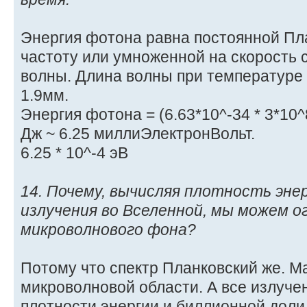
Энергия фотона равна постоянной Пл
частоту или умноженной на скорость 
волны. Длина волны при температуре 
1.9мм.
Энергия фотона = (6.63*10^-34 * 3*10^8
Дж ~ 6.25 миллиЭлектронВольт.
6.25 * 10^-4 эВ
14. Почему, вычисляя плотность эн
излучения во Вселенной, мы можем 
микроволнового фона?
Потому что спектр Планковский же. Ма
микроволновой области. А все излучен
плотности энергии и биллионной доли