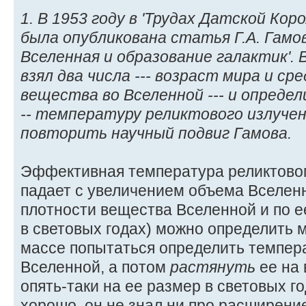
1. В 1953 году в 'Трудах Датской Кор
была опубликована статья Г.А. Гам
Вселенная и образование галактик'.
взял два числа --- возраст мира и с
вещества во Вселенной --- и определ
-- температуру реликтового излуче
повторить научный подвиг Гамова.
Эффективная температура реликтовог
падает с увеличением объема Вселен
плотности вещества Вселенной и по ее
в световых годах) можно определить 
массе попытаться определить темпер
Вселенной, а потом
растянуть
ее на 
опять-таки на ее размер в световых г
хорошо, он не знал ни про расширен