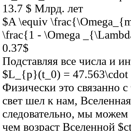
13.7 $ Млрд. лет
$A \equiv \frac{\Omega_{
\frac{1 - \Omega _{\Lamb
0.37$
Подставляя все числа и и
$L_{p}(t_0) = 47.563\cdot
Физически это связанно с 
свет шел к нам, Вселенная
следовательно, мы можем 
чем возраст Вселенной $c