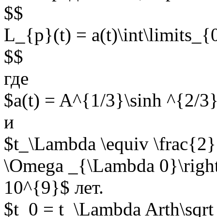
$$
L_{p}(t) = a(t)\int\limits_{0}
$$
где
$a(t) = A^{1/3}\sinh ^{2/3}
и
$t_\Lambda \equiv \frac{2}{
\Omega _{\Lambda 0}\right)
10^{9}$ лет.
$t_0 = t_\Lambda Arth\sqr