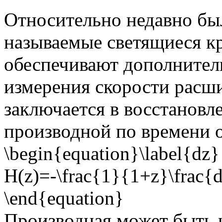
Относительно недавно был
называемые светящиеся кр
обеспечивают дополнител
измерения скорости расш
заключается в восстановл
производной по времени 
\begin{equation}\label{dz}
H(z)=-\frac{1}{1+z}\frac{d
\end{equation}
Производная может быть 