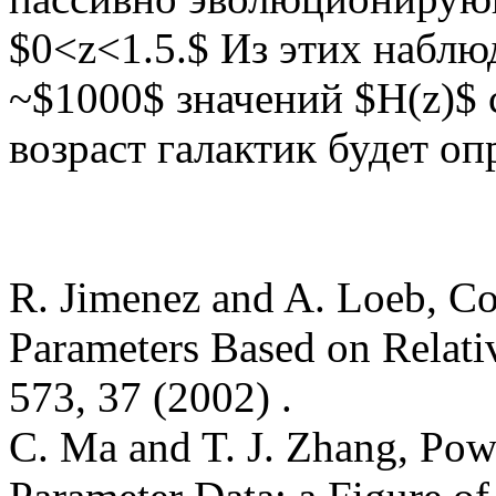
$0<z<1.5.$ Из этих набл
~$1000$ значений $H(z)$ 
возраст галактик будет о
R. Jimenez and A. Loeb, Co
Parameters Based on Relati
573, 37 (2002) .
C. Ma and T. J. Zhang, Pow