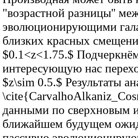
"возрастной разницы'' ме
эволюционирующими гала
близких красных смещени
$0.1<z<1.75.$ Подчеркнём
интересующую нас перехо
$z\sim 0.5.$ Результаты 
\cite{CarvalhoAlkaniz_Co
данными по сверхновым и
ближайшем будущем ожида
пассивно эволюционирующ