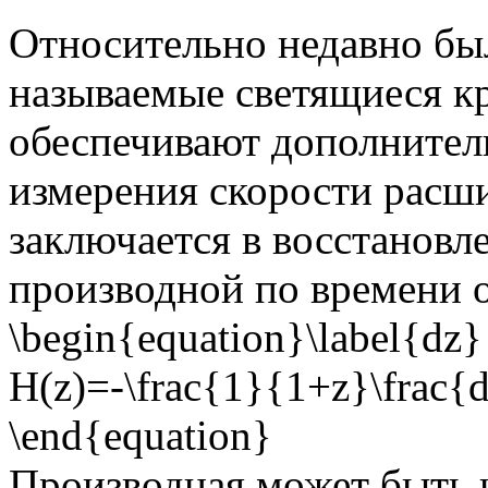
Относительно недавно был
называемые светящиеся кр
обеспечивают дополнител
измерения скорости расш
заключается в восстановл
производной по времени 
\begin{equation}\label{dz}
H(z)=-\frac{1}{1+z}\frac{d
\end{equation}
Производная может быть 