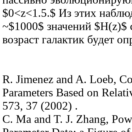
$0<z<1.5.$ Из этих набл
~$1000$ значений $H(z)$ 
возраст галактик будет о
R. Jimenez and A. Loeb, Co
Parameters Based on Relati
573, 37 (2002) .
C. Ma and T. J. Zhang, Pow