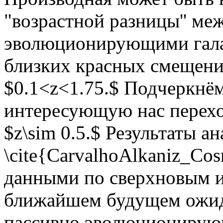
"возрастной разницы'' ме
эволюционирующими гала
близких красных смещени
$0.1<z<1.75.$ Подчеркнём
интересующую нас перехо
$z\sim 0.5.$ Результаты 
\cite{CarvalhoAlkaniz_Co
данными по сверхновым и
ближайшем будущем ожида
пассивно эволюционирующ