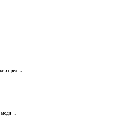
о пред ...
моди ...