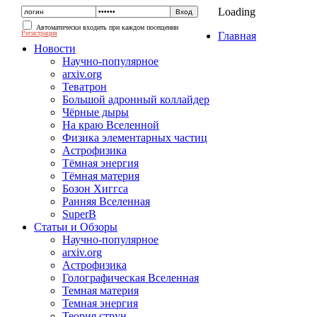
Loading
Автоматически входить при каждом посещении
Регистрация
Главная
Новости
Научно-популярное
arxiv.org
Теватрон
Большой адронный коллайдер
Чёрные дыры
На краю Вселенной
Физика элементарных частиц
Астрофизика
Тёмная энергия
Тёмная материя
Бозон Хиггса
Ранняя Вселенная
SuperB
Статьи и Обзоры
Научно-популярное
arxiv.org
Астрофизика
Голографическая Вселенная
Темная материя
Темная энергия
Теория струн