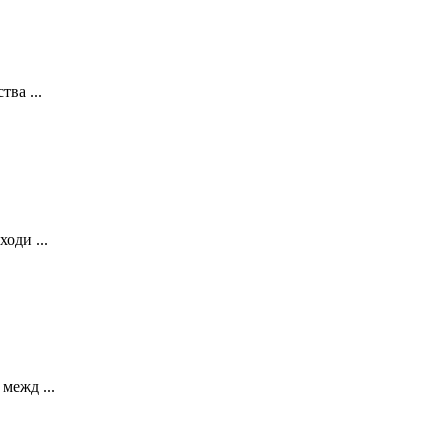
ва ...
оди ...
межд ...