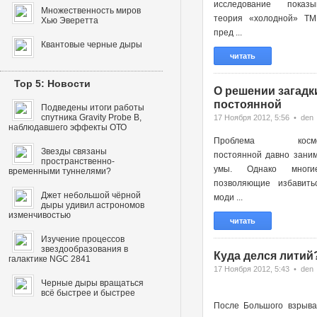
исследование показы
Множественность миров
теория «холодной» ТМ
Хью Эверетта
пред ...
Квантовые черные дыры
читать
Top 5: Новости
О решении загадк
постоянной
Подведены итоги работы
спутника Gravity Probe B,
17 Ноября 2012, 5:56 • den
наблюдавшего эффекты ОТО
Проблема космоло
Звезды связаны
постоянной давно зани
пространственно-
умы. Однако многи
временными туннелями?
позволяющие избавить
Джет небольшой чёрной
моди ...
дыры удивил астрономов
изменчивостью
читать
Изучение процессов
звездообразования в
Куда делся литий
галактике NGC 2841
17 Ноября 2012, 5:43 • den
Черные дыры вращаться
всё быстрее и быстрее
После Большого взрыва