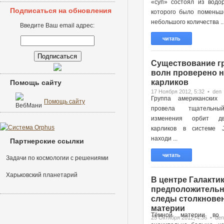
«суп» состоял из водор
Подписаться на обновления
которого было поменьш
небольшого количества ..
Введите Ваш email адрес:
читать
Существование г
волн проверено н
карликов
Помощь сайту
17 Ноября 2012, 5:32 • den
Группа американских 
Помощь сайту
провела тщательн
изменения орбит д
карликов в системе 
находи ...
Партнерские ссылки
читать
Задачи по космологии с решениями
Харьковский планетарий
В центре Галактик
предположительн
следы столкновен
материи
Тёмной материи во 
25 Октября 2012, 4:36 • den