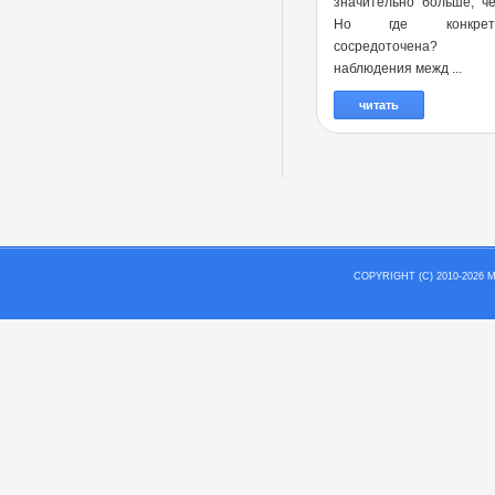
значительно больше, ч
Но где конкре
сосредоточена?
наблюдения межд ...
читать
COPYRIGHT (C) 2010-202