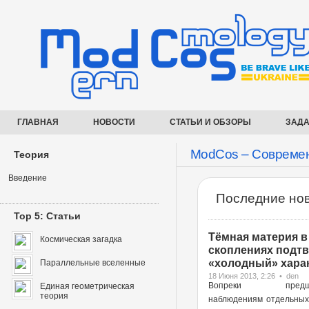
ГЛАВНАЯ
НОВОСТИ
СТАТЬИ И ОБЗОРЫ
ЗАДА
ModCos – Современ
Теория
Введение
Последние нов
Top 5: Статьи
Тёмная материя в
Космическая загадка
скоплениях подт
«холодный» харак
Параллельные вселенные
18 Июня 2013, 2:26 • den
Вопреки предше
Единая геометрическая
теория
наблюдениям отдельных