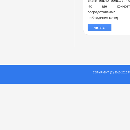
значительно больше, ч
Но где конкре
сосредоточена?
наблюдения межд ...
читать
COPYRIGHT (C) 2010-202