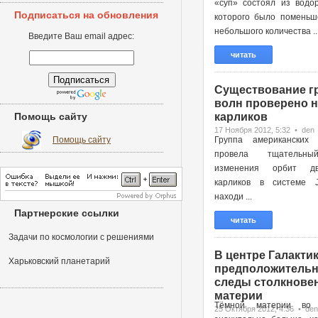
«суп» состоял из водор
Подписаться на обновления
которого было поменьш
небольшого количества ..
Введите Ваш email адрес:
читать
Существование г
волн проверено н
Помощь сайту
карликов
17 Ноября 2012, 5:32 • den
Помощь сайту
Группа американских 
провела тщательн
изменения орбит д
карликов в системе 
находи ...
Партнерские ссылки
читать
Задачи по космологии с решениями
В центре Галактик
Харьковский планетарий
предположительн
следы столкновен
материи
Тёмной материи во 
25 Октября 2012, 4:36 • den