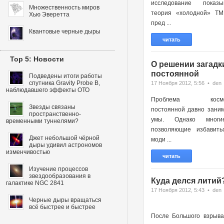
исследование показы
Множественность миров
теория «холодной» ТМ
Хью Эверетта
пред ...
Квантовые черные дыры
читать
Top 5: Новости
О решении загадк
постоянной
Подведены итоги работы
спутника Gravity Probe B,
17 Ноября 2012, 5:56 • den
наблюдавшего эффекты ОТО
Проблема космоло
Звезды связаны
постоянной давно зани
пространственно-
умы. Однако многи
временными туннелями?
позволяющие избавить
Джет небольшой чёрной
моди ...
дыры удивил астрономов
изменчивостью
читать
Изучение процессов
звездообразования в
Куда делся литий
галактике NGC 2841
17 Ноября 2012, 5:43 • den
Черные дыры вращаться
всё быстрее и быстрее
После Большого взрыва