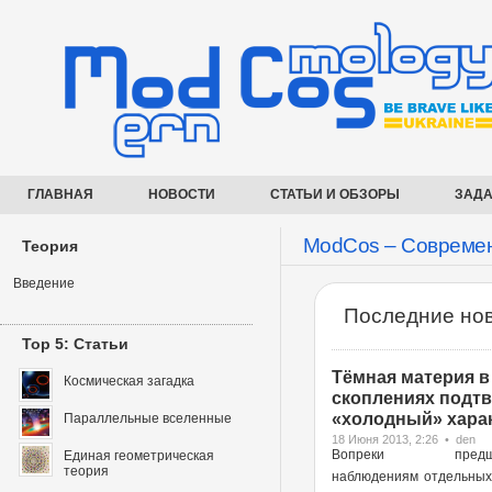
ГЛАВНАЯ
НОВОСТИ
СТАТЬИ И ОБЗОРЫ
ЗАДА
ModCos – Современ
Теория
Введение
Последние нов
Top 5: Статьи
Тёмная материя в
Космическая загадка
скоплениях подт
«холодный» харак
Параллельные вселенные
18 Июня 2013, 2:26 • den
Вопреки предше
Единая геометрическая
теория
наблюдениям отдельных