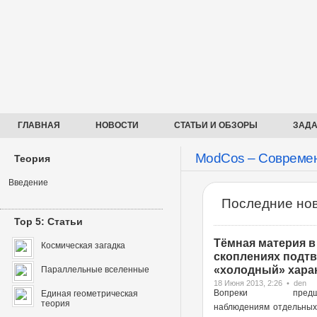
ГЛАВНАЯ
НОВОСТИ
СТАТЬИ И ОБЗОРЫ
ЗАДА
ModCos – Современ
Теория
Введение
Последние нов
Top 5: Статьи
Тёмная материя в
Космическая загадка
скоплениях подт
«холодный» харак
Параллельные вселенные
18 Июня 2013, 2:26 • den
Вопреки предше
Единая геометрическая
теория
наблюдениям отдельных