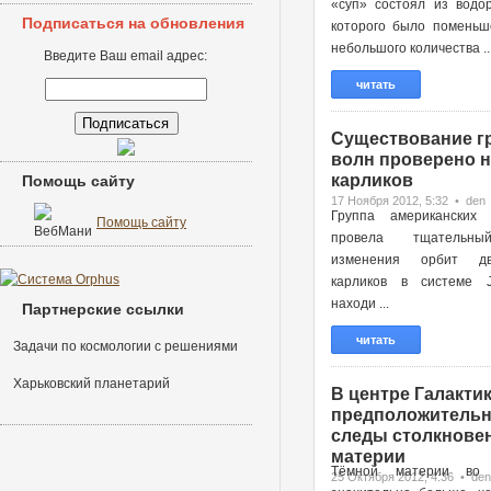
«суп» состоял из водор
Подписаться на обновления
которого было поменьш
небольшого количества ..
Введите Ваш email адрес:
читать
Существование г
волн проверено н
карликов
Помощь сайту
17 Ноября 2012, 5:32 • den
Группа американских 
Помощь сайту
провела тщательн
изменения орбит д
карликов в системе 
находи ...
Партнерские ссылки
читать
Задачи по космологии с решениями
Харьковский планетарий
В центре Галактик
предположительн
следы столкновен
материи
Тёмной материи во 
25 Октября 2012, 4:36 • den