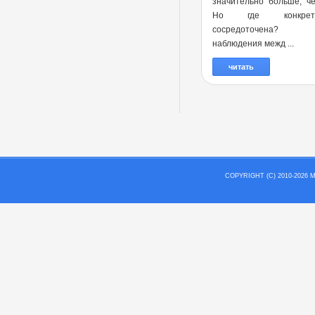
значительно больше, ч
Но где конкре
сосредоточена?
наблюдения межд ...
читать
COPYRIGHT (C) 2010-202