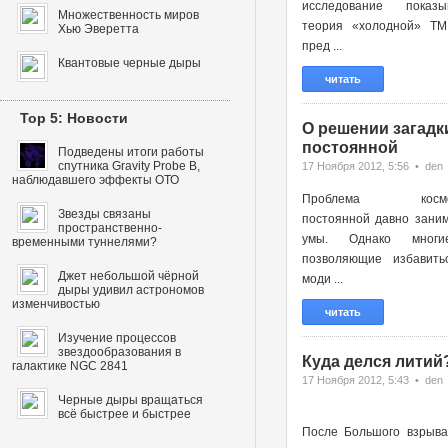
исследование показы
Множественность миров
теория «холодной» ТМ
Хью Эверетта
пред ...
Квантовые черные дыры
читать
Top 5: Новости
О решении загадк
постоянной
Подведены итоги работы
спутника Gravity Probe B,
17 Ноября 2012, 5:56 • den
наблюдавшего эффекты ОТО
Проблема космоло
Звезды связаны
постоянной давно зани
пространственно-
умы. Однако многи
временными туннелями?
позволяющие избавить
Джет небольшой чёрной
моди ...
дыры удивил астрономов
изменчивостью
читать
Изучение процессов
звездообразования в
Куда делся литий
галактике NGC 2841
17 Ноября 2012, 5:43 • den
Черные дыры вращаться
всё быстрее и быстрее
После Большого взрыва