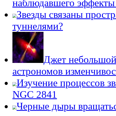
наблюдавшего эффект
Звезды связаны прост
туннелями?
Джет небольшой
астрономов изменчиво
Изучение процессов зв
NGC 2841
Черные дыры вращатьс