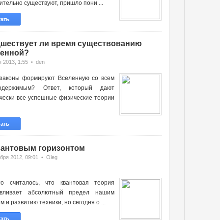
ительно существуют, пришло пони ...
тать
шествует ли время существованию
енной?
 2013, 1:55 • den
 законы формируют Вселенную со всем
одержимым? Ответ, который дают
чески все успешные физические теории
тать
вантовым горизонтом
бря 2012, 09:01 • Oleg
-то считалось, что квантовая теория
авливает абсолютный предел нашим
м и развитию техники, но сегодня о ...
тать