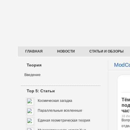
ГЛАВНАЯ
НОВОСТИ
СТАТЬИ И ОБЗОРЫ
ModCo
Теория
Введение
Top 5: Статьи
Тём
Космическая загадка
под
час
Параллельные вселенные
18 Ию
Воп
Единая геометрическая теория
отд