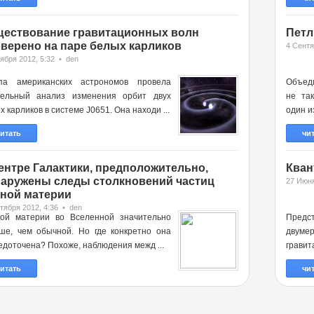
ествование гравитационных волн
Петл
верено на паре белых карликов
4 Сентя
ября 2012, 5:32 • den
па американских астрономов провела
Объед
ельный анализ изменения орбит двух
не та
х карликов в системе J0651. Она находи ...
один и
итать
чи
ентре Галактики, предположительно,
Кван
аружены следы столкновений частиц
27 Июня
ной материи
тября 2012, 4:36 • den
ой материи во Вселенной значительно
Предс
ше, чем обычной. Но где конкретно она
двумер
едоточена? Похоже, наблюдения межд ...
гравит
итать
чи