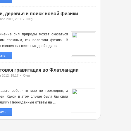
и, деревья и поиск новой физики
бря 2012, 2:31 • Oleg
инение сил природы может оказаться
ким сложным, как полагали физики. В
з солнечных весенних дней один и ...
тать
товая гравитация во Флатландии
 2012, 18:17 • Oleg
тавьте себе, что мир не трехмерен, а
ен. Какой в этом случае была бы сила
ации? Неожиданные ответы на ...
тать