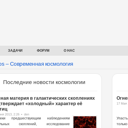
ЗАДАЧИ
ФОРУМ
О НАС
s – Современная космология
Последние новости космологии
ная материя в галактических скоплениях
Огне
тверждает «холодный» характер её
17 Мая 
тиц
ня 2013, 2:26 • den
реки предшествующим наблюдениям
Упаст
ельных скоплений, исследование
тольк