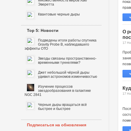
Множественность миров Хью
пок
Эверетта
прави
Квантовые черные дыры
ч
Top 5: Новости
О р
пос
Подведены итоги работы спутника
17 Но
Gravity Probe B, наблюдавшего
эффекты ОТО
Проб
зани
Звезды связаны пространственно-
временными туннелями?
позв
Джет небольшой чёрной дыры
ч
удивил астрономов изменчивостью
Изучение процессов
Куд
звездообразования в галактике
17 Но
NGC 2841
Черные дыры вращаться всё
быстрее и быстрее
Пос
сост
поме
Подписаться на обновления
ч