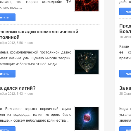
азывает, что теория «холодной» ТМ
действ
льно пред ...
чи
итать
Пред
Всел
ешении загадки космологической
тоянной
18 Июня
ября 2012, 5:56 • den
Какие
лема космологической постоянной давно
ее с
мает учёные умы. Однако многие теории,
практи
оляющие избавиться от неё, моди ...
...
итать
чи
а делся литий?
За к
ября 2012, 5:43 • den
28 Октя
ле Большого взрыва первичный «суп»
Когда
оял из водорода, гелия, которого было
устан
ньше, и совсем небольшого количества ...
знания
итать
чи