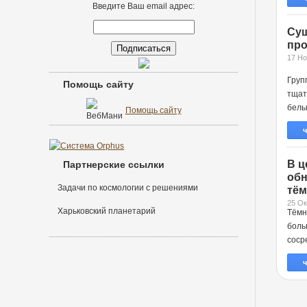
Введите Ваш email адрес:
Сущ
про
17 Но
Груп
Помощь сайту
тщат
белы
Помощь сайту
ч
В ц
Партнерские ссылки
обн
Задачи по космологии с решениями
тём
25 Ок
Харьковский планетарий
Тёмн
боль
соср
ч