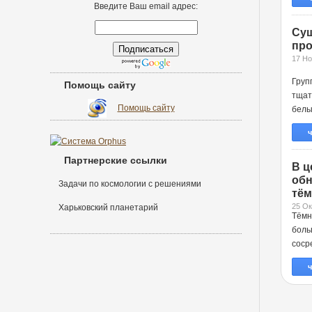
Введите Ваш email адрес:
Сущ
про
17 Но
Груп
Помощь сайту
тщат
Помощь сайту
белы
ч
Партнерские ссылки
В ц
обн
Задачи по космологии с решениями
тём
25 Ок
Харьковский планетарий
Тёмн
боль
соср
ч