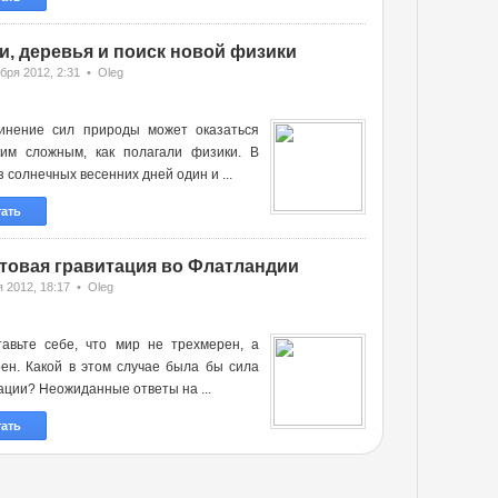
и, деревья и поиск новой физики
бря 2012, 2:31 • Oleg
инение сил природы может оказаться
ким сложным, как полагали физики. В
з солнечных весенних дней один и ...
тать
товая гравитация во Флатландии
 2012, 18:17 • Oleg
тавьте себе, что мир не трехмерен, а
ен. Какой в этом случае была бы сила
ации? Неожиданные ответы на ...
тать