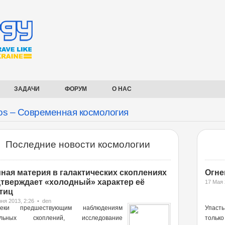
ЗАДАЧИ
ФОРУМ
О НАС
s – Современная космология
Последние новости космологии
ная материя в галактических скоплениях
Огне
тверждает «холодный» характер её
17 Мая 
тиц
ня 2013, 2:26 • den
реки предшествующим наблюдениям
Упаст
ельных скоплений, исследование
тольк