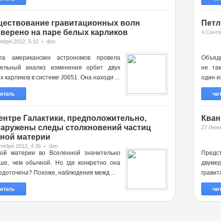
ествование гравитационных волн
Петл
верено на паре белых карликов
4 Сентя
ября 2012, 5:32 • den
па американских астрономов провела
Объед
ельный анализ изменения орбит двух
не та
х карликов в системе J0651. Она находи ...
один и
итать
чи
ентре Галактики, предположительно,
Кван
аружены следы столкновений частиц
27 Июня
ной материи
тября 2012, 4:36 • den
ой материи во Вселенной значительно
Предс
ше, чем обычной. Но где конкретно она
двумер
едоточена? Похоже, наблюдения межд ...
гравит
итать
чи