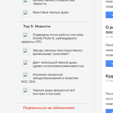
Множественность миров Хью
пок
Эверетта
прави
Квантовые черные дыры
ч
Top 5: Новости
О р
пос
Подведены итоги работы спутника
17 Но
Gravity Probe B, наблюдавшего
эффекты ОТО
Проб
зани
Звезды связаны пространственно-
временными туннелями?
позв
Джет небольшой чёрной дыры
ч
удивил астрономов изменчивостью
Изучение процессов
Куд
звездообразования в галактике
17 Но
NGC 2841
Черные дыры вращаться всё
быстрее и быстрее
Пос
сост
поме
Подписаться на обновления
ч