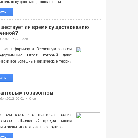
ительно существуют, пришло пони ...
тать
шествует ли время существованию
енной?
 2013, 1:55 • den
 законы формируют Вселенную со всем
одержимым? Ответ, который дают
чески все успешные физические теории
тать
вантовым горизонтом
бря 2012, 09:01 • Oleg
-то считалось, что квантовая теория
авливает абсолютный предел нашим
м и развитию техники, но сегодня о ...
тать