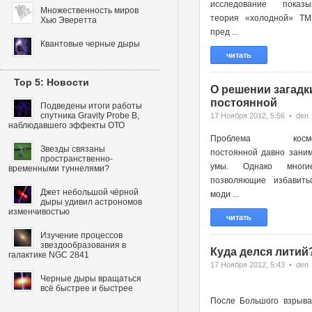
исследование показы
Множественность миров
теория «холодной» ТМ
Хью Эверетта
пред ...
Квантовые черные дыры
читать
Top 5: Новости
О решении загадк
постоянной
Подведены итоги работы
спутника Gravity Probe B,
17 Ноября 2012, 5:56 • den
наблюдавшего эффекты ОТО
Проблема космоло
Звезды связаны
постоянной давно зани
пространственно-
умы. Однако многи
временными туннелями?
позволяющие избавить
Джет небольшой чёрной
моди ...
дыры удивил астрономов
изменчивостью
читать
Изучение процессов
звездообразования в
Куда делся литий
галактике NGC 2841
17 Ноября 2012, 5:43 • den
Черные дыры вращаться
всё быстрее и быстрее
После Большого взрыва