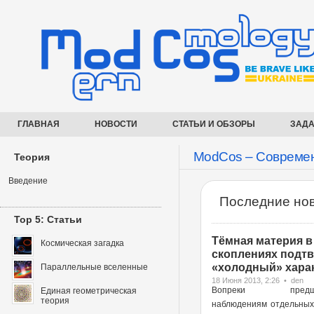
ГЛАВНАЯ
НОВОСТИ
СТАТЬИ И ОБЗОРЫ
ЗАДА
ModCos – Современ
Теория
Введение
Последние нов
Top 5: Статьи
Тёмная материя в
Космическая загадка
скоплениях подт
«холодный» харак
Параллельные вселенные
18 Июня 2013, 2:26 • den
Вопреки предше
Единая геометрическая
теория
наблюдениям отдельных