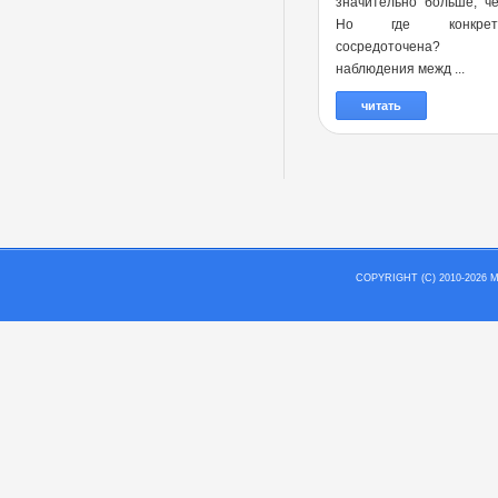
значительно больше, ч
Но где конкре
сосредоточена?
наблюдения межд ...
читать
COPYRIGHT (C) 2010-202