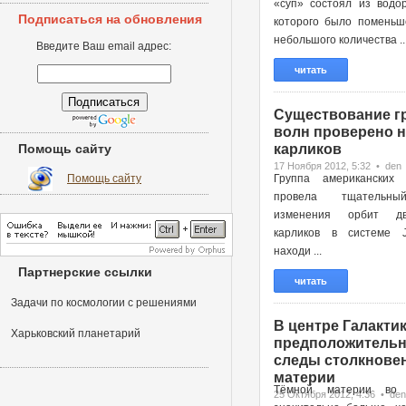
«суп» состоял из водор
Подписаться на обновления
которого было поменьш
небольшого количества ..
Введите Ваш email адрес:
читать
Существование г
волн проверено н
Помощь сайту
карликов
17 Ноября 2012, 5:32 • den
Помощь сайту
Группа американских 
провела тщательн
изменения орбит д
карликов в системе 
находи ...
Партнерские ссылки
читать
Задачи по космологии с решениями
В центре Галактик
Харьковский планетарий
предположительн
следы столкновен
материи
Тёмной материи во 
25 Октября 2012, 4:36 • den