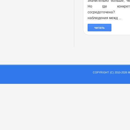
значительно больше, ч
Но где конкре
сосредоточена?
наблюдения межд ...
читать
COPYRIGHT (C) 2010-202