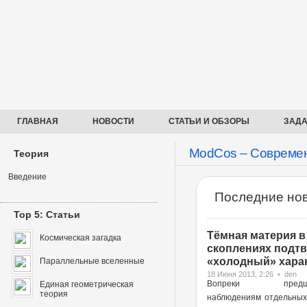
ГЛАВНАЯ
НОВОСТИ
СТАТЬИ И ОБЗОРЫ
ЗАДА
ModCos – Современ
Теория
Введение
Последние нов
Top 5: Статьи
Тёмная материя в
Космическая загадка
скоплениях подт
«холодный» харак
Параллельные вселенные
18 Июня 2013, 2:26 • den
Вопреки предше
Единая геометрическая
теория
наблюдениям отдельных