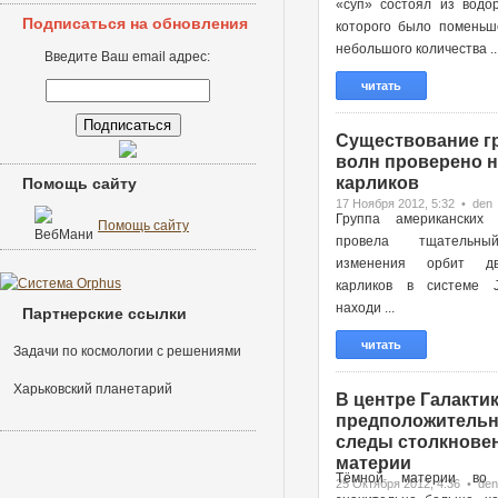
«суп» состоял из водор
Подписаться на обновления
которого было поменьш
небольшого количества ..
Введите Ваш email адрес:
читать
Существование г
волн проверено н
карликов
Помощь сайту
17 Ноября 2012, 5:32 • den
Группа американских 
Помощь сайту
провела тщательн
изменения орбит д
карликов в системе 
находи ...
Партнерские ссылки
читать
Задачи по космологии с решениями
Харьковский планетарий
В центре Галактик
предположительн
следы столкновен
материи
Тёмной материи во 
25 Октября 2012, 4:36 • den