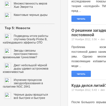
исследование показы
Множественность миров
теория «холодной» ТМ
Хью Эверетта
пред ...
Квантовые черные дыры
читать
Top 5: Новости
О решении загадк
постоянной
Подведены итоги работы
спутника Gravity Probe B,
17 Ноября 2012, 5:56 • den
наблюдавшего эффекты ОТО
Проблема космоло
Звезды связаны
постоянной давно зани
пространственно-
умы. Однако многи
временными туннелями?
позволяющие избавить
Джет небольшой чёрной
моди ...
дыры удивил астрономов
изменчивостью
читать
Изучение процессов
звездообразования в
Куда делся литий
галактике NGC 2841
17 Ноября 2012, 5:43 • den
Черные дыры вращаться
всё быстрее и быстрее
После Большого взрыва