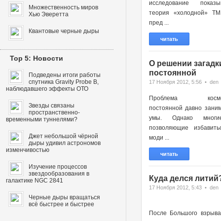
исследование показы
Множественность миров
теория «холодной» ТМ
Хью Эверетта
пред ...
Квантовые черные дыры
читать
Top 5: Новости
О решении загадк
постоянной
Подведены итоги работы
спутника Gravity Probe B,
17 Ноября 2012, 5:56 • den
наблюдавшего эффекты ОТО
Проблема космоло
Звезды связаны
постоянной давно зани
пространственно-
умы. Однако многи
временными туннелями?
позволяющие избавить
Джет небольшой чёрной
моди ...
дыры удивил астрономов
изменчивостью
читать
Изучение процессов
звездообразования в
Куда делся литий
галактике NGC 2841
17 Ноября 2012, 5:43 • den
Черные дыры вращаться
всё быстрее и быстрее
После Большого взрыва