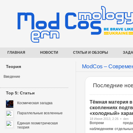
ГЛАВНАЯ
НОВОСТИ
СТАТЬИ И ОБЗОРЫ
ЗАДА
ModCos – Современ
Теория
Введение
Последние нов
Top 5: Статьи
Тёмная материя в
Космическая загадка
скоплениях подт
«холодный» харак
Параллельные вселенные
18 Июня 2013, 2:26 • den
Вопреки предше
Единая геометрическая
теория
наблюдениям отдельных