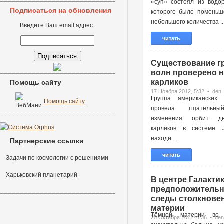
«суп» состоял из водор
Подписаться на обновления
которого было поменьш
небольшого количества ..
Введите Ваш email адрес:
читать
Существование г
волн проверено н
карликов
Помощь сайту
17 Ноября 2012, 5:32 • den
Группа американских 
Помощь сайту
провела тщательн
изменения орбит д
карликов в системе 
находи ...
Партнерские ссылки
читать
Задачи по космологии с решениями
Харьковский планетарий
В центре Галактик
предположительн
следы столкновен
материи
Тёмной материи во 
25 Октября 2012, 4:36 • den