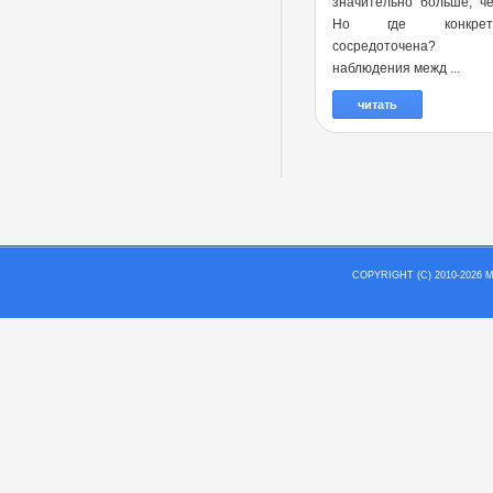
значительно больше, ч
Но где конкре
сосредоточена?
наблюдения межд ...
читать
COPYRIGHT (C) 2010-202