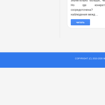
значительно больше, ч
Но где конкре
сосредоточена?
наблюдения межд ...
читать
COPYRIGHT (C) 2010-202