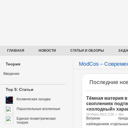
ГЛАВНАЯ
НОВОСТИ
СТАТЬИ И ОБЗОРЫ
ЗАДА
ModCos – Современ
Теория
Введение
Последние нов
Top 5: Статьи
Тёмная материя в
Космическая загадка
скоплениях подт
«холодный» харак
Параллельные вселенные
18 Июня 2013, 2:26 • den
Вопреки предше
Единая геометрическая
теория
наблюдениям отдельных