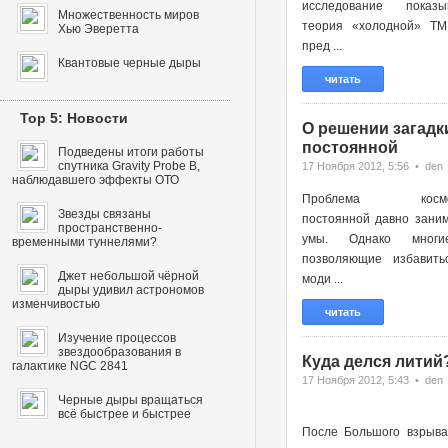
исследование показы
Множественность миров
теория «холодной» ТМ
Хью Эверетта
пред ...
Квантовые черные дыры
читать
Top 5: Новости
О решении загадк
постоянной
Подведены итоги работы
спутника Gravity Probe B,
17 Ноября 2012, 5:56 • den
наблюдавшего эффекты ОТО
Проблема космоло
Звезды связаны
постоянной давно зани
пространственно-
умы. Однако многи
временными туннелями?
позволяющие избавить
Джет небольшой чёрной
моди ...
дыры удивил астрономов
изменчивостью
читать
Изучение процессов
звездообразования в
Куда делся литий
галактике NGC 2841
17 Ноября 2012, 5:43 • den
Черные дыры вращаться
всё быстрее и быстрее
После Большого взрыва