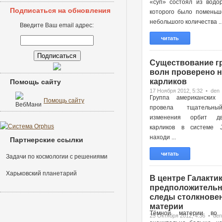
«суп» состоял из водор
Подписаться на обновления
которого было поменьш
небольшого количества ..
Введите Ваш email адрес:
читать
Существование г
волн проверено н
карликов
Помощь сайту
17 Ноября 2012, 5:32 • den
Группа американских 
Помощь сайту
провела тщательн
изменения орбит д
карликов в системе 
находи ...
Партнерские ссылки
читать
Задачи по космологии с решениями
Харьковский планетарий
В центре Галактик
предположительн
следы столкновен
материи
Тёмной материи во 
25 Октября 2012, 4:36 • den