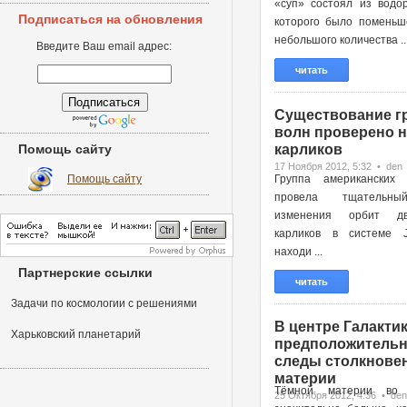
«суп» состоял из водор
Подписаться на обновления
которого было поменьш
небольшого количества ..
Введите Ваш email адрес:
читать
Существование г
волн проверено н
Помощь сайту
карликов
17 Ноября 2012, 5:32 • den
Помощь сайту
Группа американских 
провела тщательн
изменения орбит д
карликов в системе 
находи ...
Партнерские ссылки
читать
Задачи по космологии с решениями
В центре Галактик
Харьковский планетарий
предположительн
следы столкновен
материи
Тёмной материи во 
25 Октября 2012, 4:36 • den