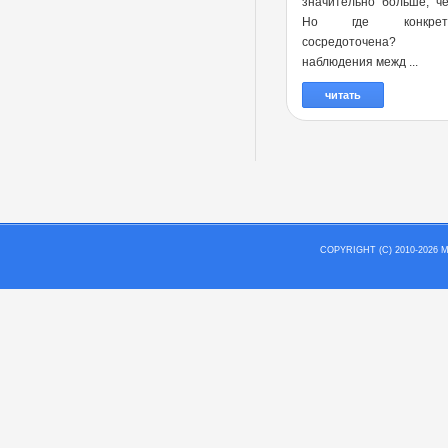
значительно больше, ч
Но где конкре
сосредоточена?
наблюдения межд ...
читать
COPYRIGHT (C) 2010-202