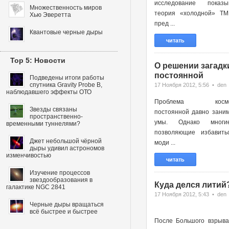
исследование показы
Множественность миров
теория «холодной» ТМ
Хью Эверетта
пред ...
Квантовые черные дыры
читать
Top 5: Новости
О решении загадк
постоянной
Подведены итоги работы
спутника Gravity Probe B,
17 Ноября 2012, 5:56 • den
наблюдавшего эффекты ОТО
Проблема космоло
Звезды связаны
постоянной давно зани
пространственно-
умы. Однако многи
временными туннелями?
позволяющие избавить
Джет небольшой чёрной
моди ...
дыры удивил астрономов
изменчивостью
читать
Изучение процессов
звездообразования в
Куда делся литий
галактике NGC 2841
17 Ноября 2012, 5:43 • den
Черные дыры вращаться
всё быстрее и быстрее
После Большого взрыва