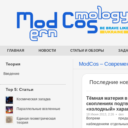
ГЛАВНАЯ
НОВОСТИ
СТАТЬИ И ОБЗОРЫ
ЗАДА
ModCos – Современ
Теория
Введение
Последние нов
Top 5: Статьи
Тёмная материя в
Космическая загадка
скоплениях подт
«холодный» харак
Параллельные вселенные
18 Июня 2013, 2:26 • den
Вопреки предше
Единая геометрическая
теория
наблюдениям отдельных