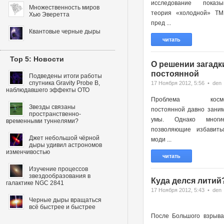
исследование показы
Множественность миров
теория «холодной» ТМ
Хью Эверетта
пред ...
Квантовые черные дыры
читать
Top 5: Новости
О решении загадк
постоянной
Подведены итоги работы
спутника Gravity Probe B,
17 Ноября 2012, 5:56 • den
наблюдавшего эффекты ОТО
Проблема космоло
Звезды связаны
постоянной давно зани
пространственно-
умы. Однако многи
временными туннелями?
позволяющие избавить
Джет небольшой чёрной
моди ...
дыры удивил астрономов
изменчивостью
читать
Изучение процессов
звездообразования в
Куда делся литий
галактике NGC 2841
17 Ноября 2012, 5:43 • den
Черные дыры вращаться
всё быстрее и быстрее
После Большого взрыва