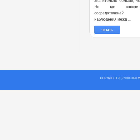
значительно больше, ч
Но где конкре
сосредоточена?
наблюдения межд ...
читать
COPYRIGHT (C) 2010-202