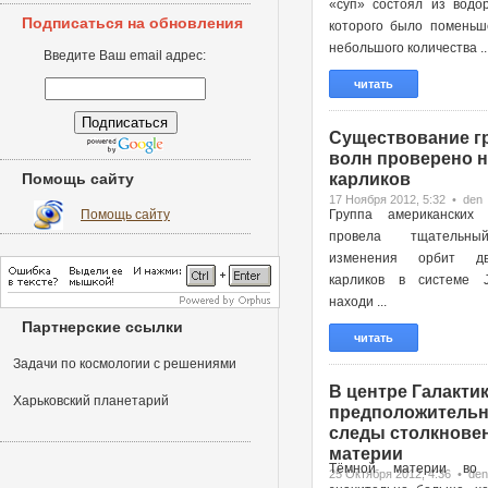
«суп» состоял из водор
Подписаться на обновления
которого было поменьш
небольшого количества ..
Введите Ваш email адрес:
читать
Существование г
волн проверено н
Помощь сайту
карликов
17 Ноября 2012, 5:32 • den
Помощь сайту
Группа американских 
провела тщательн
изменения орбит д
карликов в системе 
находи ...
Партнерские ссылки
читать
Задачи по космологии с решениями
В центре Галактик
Харьковский планетарий
предположительн
следы столкновен
материи
Тёмной материи во 
25 Октября 2012, 4:36 • den