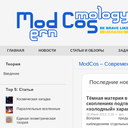
ГЛАВНАЯ
НОВОСТИ
СТАТЬИ И ОБЗОРЫ
ЗАДА
ModCos – Современ
Теория
Введение
Последние нов
Top 5: Статьи
Тёмная материя в
Космическая загадка
скоплениях подт
«холодный» харак
Параллельные вселенные
18 Июня 2013, 2:26 • den
Вопреки предше
Единая геометрическая
теория
наблюдениям отдельных