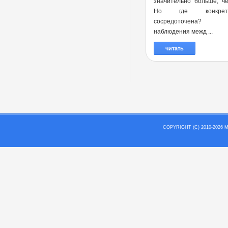
значительно больше, ч
Но где конкре
сосредоточена?
наблюдения межд ...
читать
COPYRIGHT (C) 2010-202