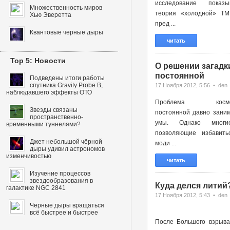
исследование показы
Множественность миров
теория «холодной» ТМ
Хью Эверетта
пред ...
Квантовые черные дыры
читать
Top 5: Новости
О решении загадк
постоянной
Подведены итоги работы
спутника Gravity Probe B,
17 Ноября 2012, 5:56 • den
наблюдавшего эффекты ОТО
Проблема космоло
Звезды связаны
постоянной давно зани
пространственно-
умы. Однако многи
временными туннелями?
позволяющие избавить
Джет небольшой чёрной
моди ...
дыры удивил астрономов
изменчивостью
читать
Изучение процессов
звездообразования в
Куда делся литий
галактике NGC 2841
17 Ноября 2012, 5:43 • den
Черные дыры вращаться
всё быстрее и быстрее
После Большого взрыва