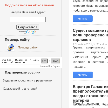
«суп» состоял из водор
Подписаться на обновления
которого было поменьш
небольшого количества ..
Введите Ваш email адрес:
читать
Существование г
волн проверено н
Помощь сайту
карликов
17 Ноября 2012, 5:32 • den
Помощь сайту
Группа американских 
провела тщательн
изменения орбит д
карликов в системе 
находи ...
Партнерские ссылки
читать
Задачи по космологии с решениями
В центре Галактик
Харьковский планетарий
предположительн
следы столкновен
материи
Тёмной материи во 
25 Октября 2012, 4:36 • den