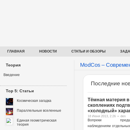
ГЛАВНАЯ
НОВОСТИ
СТАТЬИ И ОБЗОРЫ
ЗАДА
ModCos – Современ
Теория
Введение
Последние нов
Top 5: Статьи
Тёмная материя в
Космическая загадка
скоплениях подт
«холодный» харак
Параллельные вселенные
18 Июня 2013, 2:26 • den
Вопреки предше
Единая геометрическая
теория
наблюдениям отдельных