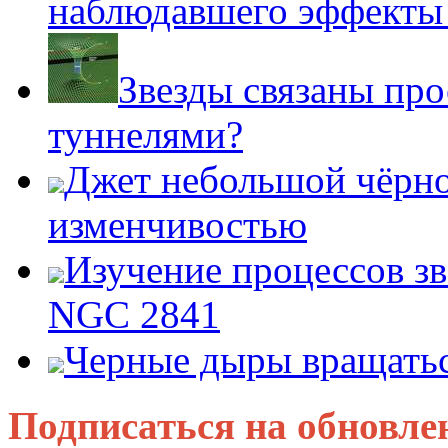
наблюдавшего эффект
Звезды связаны пр
туннелями?
Джет небольшой чёрно
изменчивостью
Изучение процессов зв
NGC 2841
Черные дыры вращатьс
Подписаться на обновле