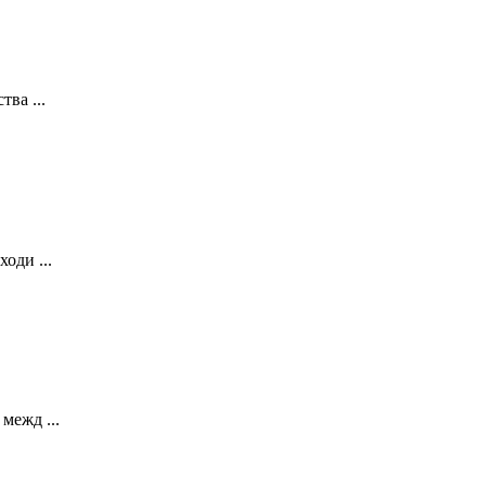
ва ...
оди ...
межд ...