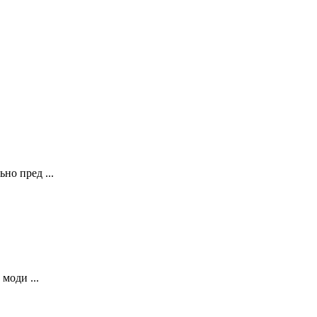
о пред ...
моди ...