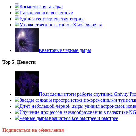
Космическая загадка
Параллельные вселенные
Единая геометрическая теория
Множественность миров Хью Эверетта
Квантовые черные дыры
Top 5: Новости
Подведены итоги работы спутника Gravity P
Звезды связаны пространственно-временными туннеля
Джет небольшой чёрной дыры удивил астрономов изм
Изучение процессов звездообразования в галактике N
Черные дыры вращаться всё быстрее и быстрее
Подписаться на обновления