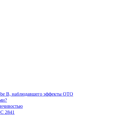
robe B, наблюдавшего эффекты ОТО
ми?
енчивостью
GC 2841