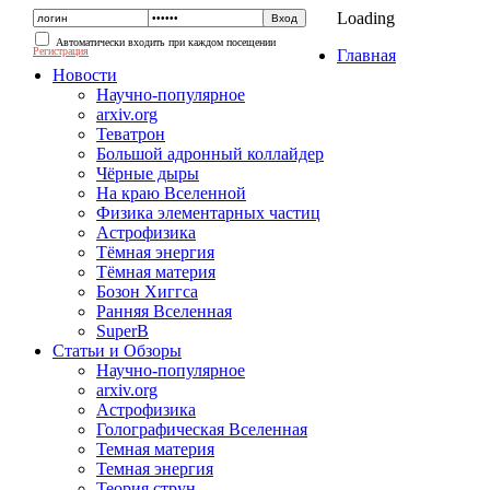
Loading
Автоматически входить при каждом посещении
Регистрация
Главная
Новости
Научно-популярное
arxiv.org
Теватрон
Большой адронный коллайдер
Чёрные дыры
На краю Вселенной
Физика элементарных частиц
Астрофизика
Тёмная энергия
Тёмная материя
Бозон Хиггса
Ранняя Вселенная
SuperB
Статьи и Обзоры
Научно-популярное
arxiv.org
Астрофизика
Голографическая Вселенная
Темная материя
Темная энергия
Теория струн