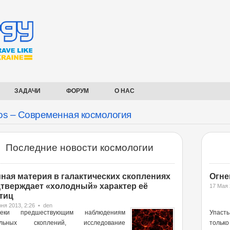
ЗАДАЧИ
ФОРУМ
О НАС
s – Современная космология
Последние новости космологии
ная материя в галактических скоплениях
Огне
тверждает «холодный» характер её
17 Мая 
тиц
ня 2013, 2:26 • den
реки предшествующим наблюдениям
Упаст
ельных скоплений, исследование
тольк