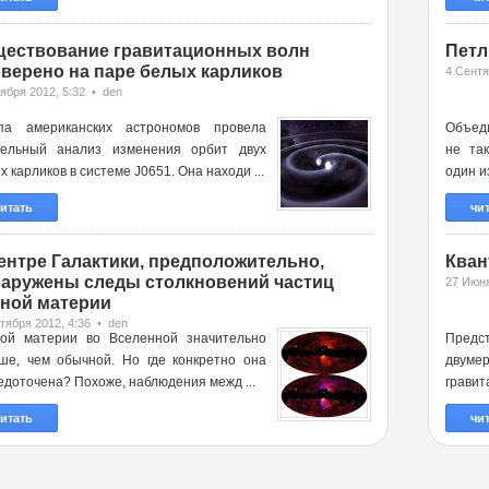
ествование гравитационных волн
Петл
верено на паре белых карликов
4 Сентя
ября 2012, 5:32 • den
па американских астрономов провела
Объед
ельный анализ изменения орбит двух
не та
х карликов в системе J0651. Она находи ...
один и
итать
чи
ентре Галактики, предположительно,
Кван
аружены следы столкновений частиц
27 Июня
ной материи
тября 2012, 4:36 • den
ой материи во Вселенной значительно
Предс
ше, чем обычной. Но где конкретно она
двумер
едоточена? Похоже, наблюдения межд ...
гравит
итать
чи