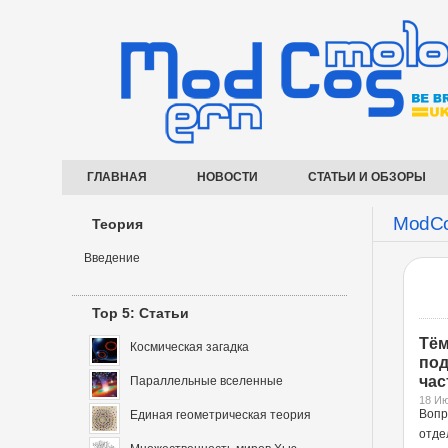
ГЛАВНАЯ
НОВОСТИ
СТАТЬИ И ОБЗОРЫ
ModCo
Теория
Введение
Top 5: Статьи
Тём
Космическая загадка
под
час
Параллельные вселенные
18 Ию
Воп
Единая геометрическая теория
отд