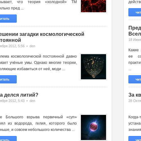
азывает, что теория «холодной» ТМ
действ
льно пред ...
чи
итать
Пред
Всел
ешении загадки космологической
тоянной
18 Июня
ября 2012, 5:56 • den
Какие
лема космологической постоянной давно
ее с
мает учёные умы. Однако многие теории,
практи
оляющие избавиться от неё, моди ...
...
итать
чи
а делся литий?
За к
ября 2012, 5:43 • den
28 Октя
ле Большого взрыва первичный «суп»
Когда
оял из водорода, гелия, которого было
устан
ньше, и совсем небольшого количества ...
знания
итать
чи