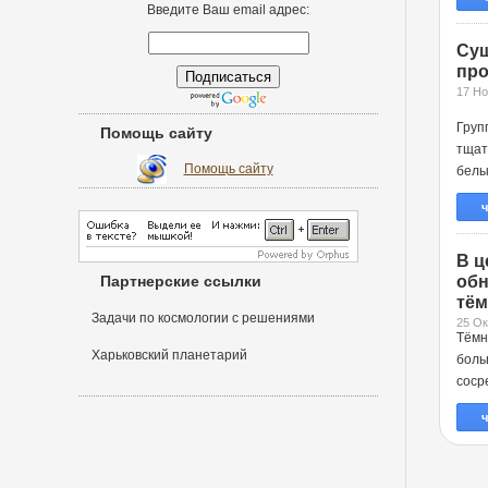
Введите Ваш email адрес:
Сущ
про
17 Но
Груп
Помощь сайту
тщат
Помощь сайту
белы
ч
В ц
Партнерские ссылки
обн
тём
Задачи по космологии с решениями
25 Ок
Тёмн
Харьковский планетарий
боль
соср
ч