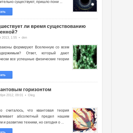
ительно существуют, пришло пони ...
тать
шествует ли время существованию
енной?
 2013, 1:55 • den
 законы формируют Вселенную со всем
одержимым? Ответ, который дают
чески все успешные физические теории
тать
вантовым горизонтом
бря 2012, 09:01 • Oleg
-то считалось, что квантовая теория
авливает абсолютный предел нашим
м и развитию техники, но сегодня о ...
тать