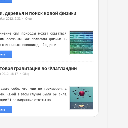
и, деревья и поиск новой физики
бря 2012, 2:31 • Oleg
инение сил природы может оказаться
ким сложным, как полагали физики. В
з солнечных весенних дней один и ...
тать
товая гравитация во Флатландии
 2012, 18:17 • Oleg
тавьте себе, что мир не трехмерен, а
ен. Какой в этом случае была бы сила
ации? Неожиданные ответы на ...
тать