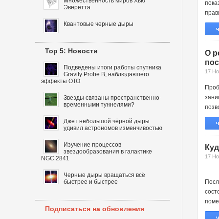
Множественность миров Хью
пок
Эверетта
прави
Квантовые черные дыры
ч
Top 5: Новости
О р
пос
Подведены итоги работы спутника
17 Но
Gravity Probe B, наблюдавшего
эффекты ОТО
Проб
зани
Звезды связаны пространственно-
временными туннелями?
позв
Джет небольшой чёрной дыры
ч
удивил астрономов изменчивостью
Изучение процессов
Куд
звездообразования в галактике
17 Но
NGC 2841
Черные дыры вращаться всё
быстрее и быстрее
Пос
сост
поме
Подписаться на обновления
ч