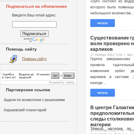
«суп» состоял из водор
Подписаться на обновления
которого было поменьш
небольшого количества ..
Введите Ваш email адрес:
читать
Существование г
волн проверено н
Помощь сайту
карликов
17 Ноября 2012, 5:32 • den
Помощь сайту
Группа американских 
провела тщательн
изменения орбит д
карликов в системе 
находи ...
Партнерские ссылки
читать
Задачи по космологии с решениями
В центре Галактик
Харьковский планетарий
предположительн
следы столкновен
материи
Тёмной материи во 
25 Октября 2012, 4:36 • den