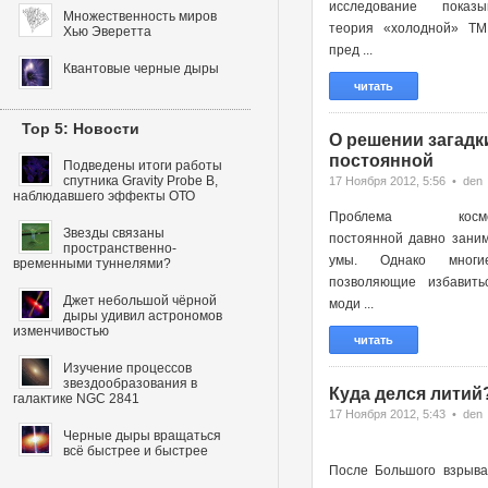
исследование показы
Множественность миров
теория «холодной» ТМ
Хью Эверетта
пред ...
Квантовые черные дыры
читать
Top 5: Новости
О решении загадк
постоянной
Подведены итоги работы
спутника Gravity Probe B,
17 Ноября 2012, 5:56 • den
наблюдавшего эффекты ОТО
Проблема космоло
Звезды связаны
постоянной давно зани
пространственно-
умы. Однако многи
временными туннелями?
позволяющие избавить
Джет небольшой чёрной
моди ...
дыры удивил астрономов
изменчивостью
читать
Изучение процессов
звездообразования в
Куда делся литий
галактике NGC 2841
17 Ноября 2012, 5:43 • den
Черные дыры вращаться
всё быстрее и быстрее
После Большого взрыва