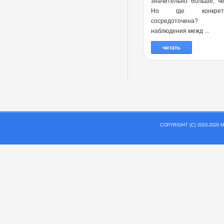
значительно больше, ч
Но где конкре
сосредоточена?
наблюдения межд ...
читать
COPYRIGHT (C) 2010-202