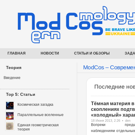
ГЛАВНАЯ
НОВОСТИ
СТАТЬИ И ОБЗОРЫ
ЗАДА
ModCos – Современ
Теория
Введение
Последние нов
Top 5: Статьи
Тёмная материя в
Космическая загадка
скоплениях подт
«холодный» харак
Параллельные вселенные
18 Июня 2013, 2:26 • den
Вопреки предше
Единая геометрическая
теория
наблюдениям отдельных