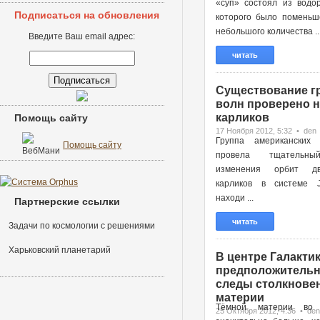
«суп» состоял из водор
Подписаться на обновления
которого было поменьш
небольшого количества ..
Введите Ваш email адрес:
читать
Существование г
волн проверено н
карликов
Помощь сайту
17 Ноября 2012, 5:32 • den
Группа американских 
Помощь сайту
провела тщательн
изменения орбит д
карликов в системе 
находи ...
Партнерские ссылки
читать
Задачи по космологии с решениями
Харьковский планетарий
В центре Галактик
предположительн
следы столкновен
материи
Тёмной материи во 
25 Октября 2012, 4:36 • den