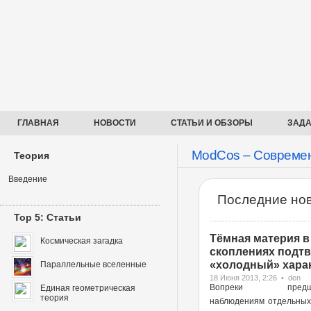
ГЛАВНАЯ
НОВОСТИ
СТАТЬИ И ОБЗОРЫ
ЗАДА
ModCos – Современ
Теория
Введение
Последние нов
Top 5: Статьи
Тёмная материя в
Космическая загадка
скоплениях подт
«холодный» харак
Параллельные вселенные
18 Июня 2013, 2:26 • den
Вопреки предше
Единая геометрическая
теория
наблюдениям отдельных