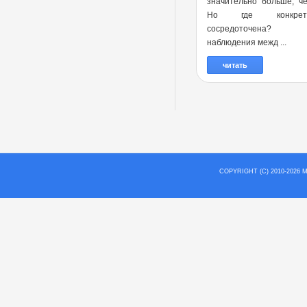
значительно больше, ч
Но где конкре
сосредоточена?
наблюдения межд ...
читать
COPYRIGHT (C) 2010-202