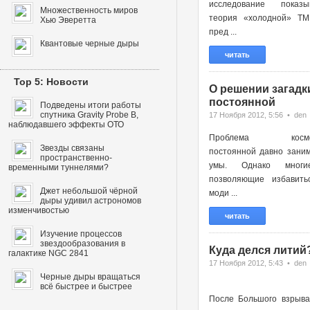
исследование показы
Множественность миров
теория «холодной» ТМ
Хью Эверетта
пред ...
Квантовые черные дыры
читать
Top 5: Новости
О решении загадк
постоянной
Подведены итоги работы
спутника Gravity Probe B,
17 Ноября 2012, 5:56 • den
наблюдавшего эффекты ОТО
Проблема космоло
Звезды связаны
постоянной давно зани
пространственно-
умы. Однако многи
временными туннелями?
позволяющие избавить
Джет небольшой чёрной
моди ...
дыры удивил астрономов
изменчивостью
читать
Изучение процессов
звездообразования в
Куда делся литий
галактике NGC 2841
17 Ноября 2012, 5:43 • den
Черные дыры вращаться
всё быстрее и быстрее
После Большого взрыва