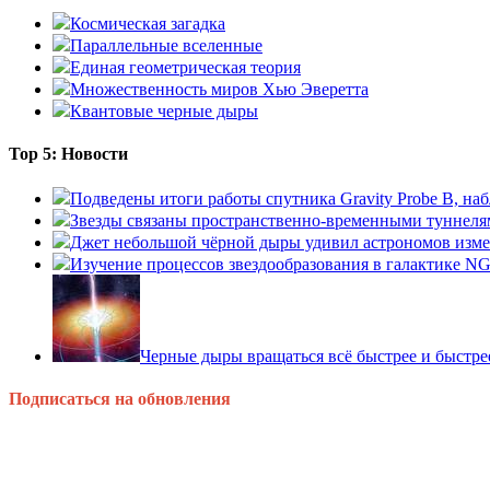
Космическая загадка
Параллельные вселенные
Единая геометрическая теория
Множественность миров Хью Эверетта
Квантовые черные дыры
Top 5: Новости
Подведены итоги работы спутника Gravity Probe B, 
Звезды связаны пространственно-временными туннеля
Джет небольшой чёрной дыры удивил астрономов изм
Изучение процессов звездообразования в галактике N
Черные дыры вращаться всё быстрее и быстре
Подписаться на обновления