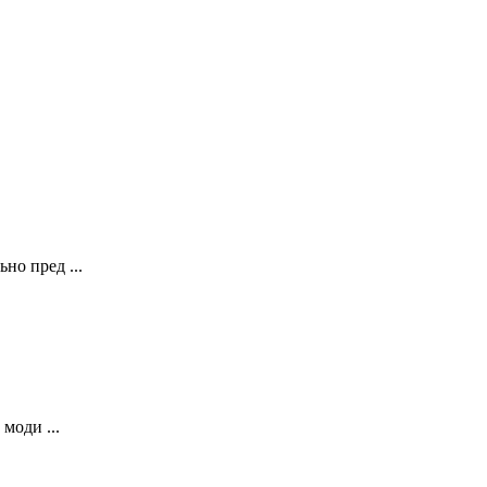
о пред ...
моди ...