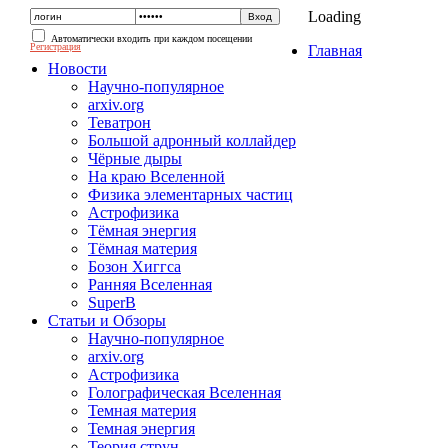
Loading
Автоматически входить при каждом посещении
Регистрация
Главная
Новости
Научно-популярное
arxiv.org
Теватрон
Большой адронный коллайдер
Чёрные дыры
На краю Вселенной
Физика элементарных частиц
Астрофизика
Тёмная энергия
Тёмная материя
Бозон Хиггса
Ранняя Вселенная
SuperB
Статьи и Обзоры
Научно-популярное
arxiv.org
Астрофизика
Голографическая Вселенная
Темная материя
Темная энергия
Теория струн