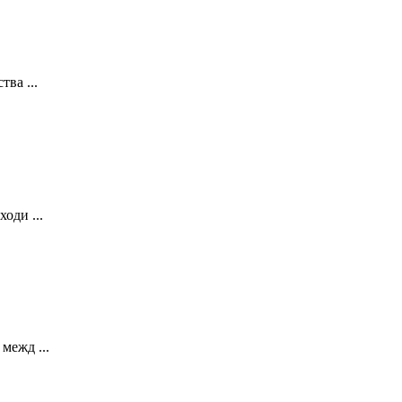
ва ...
оди ...
межд ...