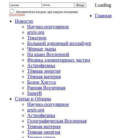
Loading
Автоматически входить при каждом посещении
Регистрация
Главная
Новости
Научно-популярное
arxiv.org
Теватрон
Большой адронный коллайдер
Чёрные дыры
На краю Вселенной
Физика элементарных частиц
Астрофизика
Тёмная энергия
Тёмная материя
Бозон Хиггса
Ранняя Вселенная
SuperB
Статьи и Обзоры
Научно-популярное
arxiv.org
Астрофизика
Голографическая Вселенная
Темная материя
Темная энергия
Теория струн