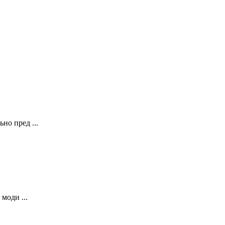
о пред ...
моди ...