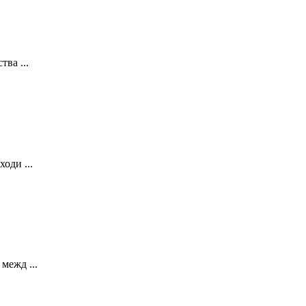
ва ...
оди ...
межд ...