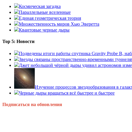
Космическая загадка
Параллельные вселенные
Единая геометрическая теория
Множественность миров Хью Эверетта
Квантовые черные дыры
Top 5: Новости
Подведены итоги работы спутника Gravity Probe B, 
Звезды связаны пространственно-временными туннеля
Джет небольшой чёрной дыры удивил астрономов изм
Изучение процессов звездообразования в гала
Черные дыры вращаться всё быстрее и быстрее
Подписаться на обновления