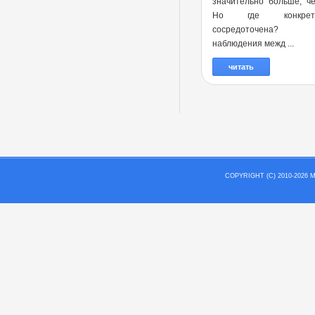
значительно больше, ч
Но где конкре
сосредоточена?
наблюдения межд ...
читать
COPYRIGHT (C) 2010-202