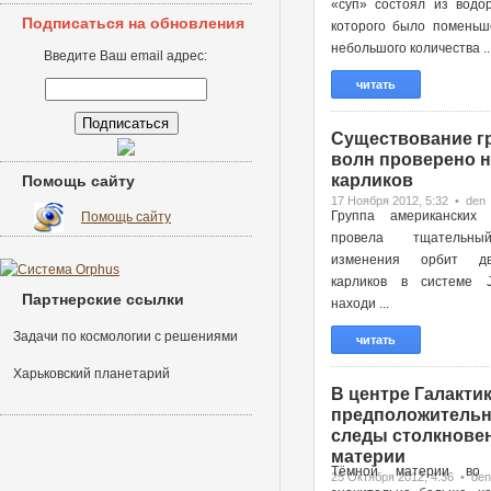
«суп» состоял из водор
Подписаться на обновления
которого было поменьш
небольшого количества ..
Введите Ваш email адрес:
читать
Существование г
волн проверено н
карликов
Помощь сайту
17 Ноября 2012, 5:32 • den
Группа американских 
Помощь сайту
провела тщательн
изменения орбит д
карликов в системе 
Партнерские ссылки
находи ...
Задачи по космологии с решениями
читать
Харьковский планетарий
В центре Галактик
предположительн
следы столкновен
материи
Тёмной материи во 
25 Октября 2012, 4:36 • den