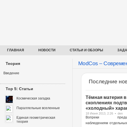
ГЛАВНАЯ
НОВОСТИ
СТАТЬИ И ОБЗОРЫ
ЗАДА
ModCos – Современ
Теория
Введение
Последние нов
Top 5: Статьи
Тёмная материя в
Космическая загадка
скоплениях подт
«холодный» харак
Параллельные вселенные
18 Июня 2013, 2:26 • den
Вопреки предше
Единая геометрическая
теория
наблюдениям отдельных