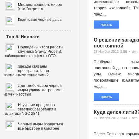
исследование показы
Множественность миров
теория «холодной» ТМ
Хью Эверетта
пред ...
Квантовые черные дыры
читать
Top 5: Новости
О решении загадк
постоянной
Подведены итоги работы
спутника Gravity Probe B,
17 Ноября 2012, 5:56 • den
наблюдавшего эффекты ОТО
Проблема космоло
Звезды связаны
постоянной давно зани
пространственно-
умы. Однако многи
временными туннелями?
позволяющие избавить
Джет небольшой чёрной
моди ...
дыры удивил астрономов
изменчивостью
читать
Изучение процессов
звездообразования в
Куда делся литий
галактике NGC 2841
17 Ноября 2012, 5:43 • den
Черные дыры вращаться
всё быстрее и быстрее
После Большого взрыва