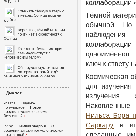
коллаборации «
млрд лет
Отыскать тёмную материю
Тёмной матери
в недрах Солнца пока не
удаётся
обычной. Но 
Вероятно, тёмной материи
наблюдения
почти нет в окрестностях
Солнца
коллаборац
Как часто тёмная материя
одноимённого 
взаимодействует с
человеческим телом?
ключ к ответу н
Обнаружен сгусток тёмной
материи, который ведёт
Космическая о
себя необъяснимым образом
для изучения
Диалог
излучения,
khazha
→
Научно-
Накопленные
популярное
→
Новое
предположение о форме
Нильса Бора п
Вселенной
10
Саркару
и его
jonny
→
Тёмная энергия
→
О
решении загадки космологической
сделанные им
постоянной
2