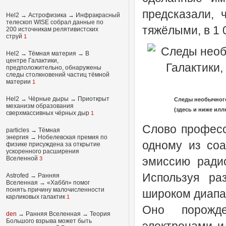
предсказали, 
Hel2
→
Астрофизика
→
Инфракрасный
телескоп WISE собрал данные по
тяжёлыми, в 1 
200 источникам релятивистских
струй
1
Hel2
→
Тёмная материя
→
В
центре Галактики,
предположительно, обнаружены
следы столкновений частиц тёмной
материи
1
Hel2
→
Чёрные дыры
→
Приоткрыт
Следы необычного
механизм образования
(здесь и ниже илл
сверхмассивных чёрных дыр
1
Слово профес
particles
→
Тёмная
энергия
→
Нобелевская премия по
одному из со
физике присуждена за открытие
ускоренного расширения
Вселенной
эмиссию радио
3
Используя ра
Astrofed
→
Ранняя
Вселенная
→
«Хаббл» помог
понять причину малочисленности
широком диапаз
карликовых галактик
1
Оно порож
den
→
Ранняя Вселенная
→
Теория
Большого взрыва может быть