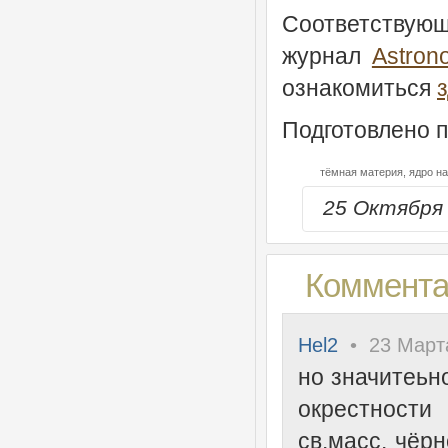
Соответствую
журнал
Astron
ознакомиться
Подготовлено 
тёмная материя,
ядро н
25 Октября
Комментар
Hel2
• 23 Марта
но значитеьн
окрестности
св.масс. чёр