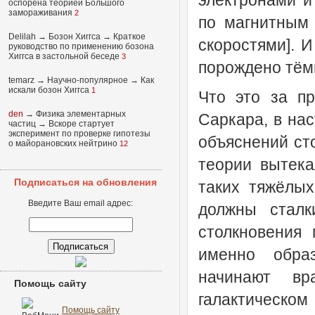
электронами и
оспорена теорией Большого
замораживания
2
по магнитным 
Delilah
→
Бозон Хиггса
→
Краткое
скоростями]. И
руководство по применению бозона
Хиггса в застольной беседе
3
порождено тём
temarz
→
Научно-популярное
→
Как
искали бозон Хиггса
1
Что это за пр
den
→
Физика элементарных
Саркара, в на
частиц
→
Вскоре стартует
эксперимент по проверке гипотезы
объяснений ст
о майорановских нейтрино
12
теории вытека
Подписаться на обновления
таких тяжёлых
Введите Ваш email адрес:
должны сталк
столкновения 
именно обра
начинают вр
Помощь сайту
галактическом
Помощь сайту