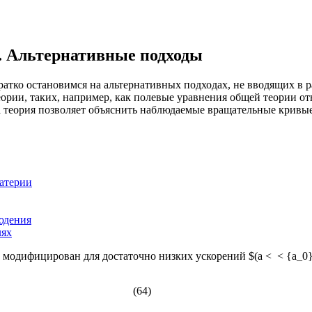
. Aльтернативные подходы
тко остановимся на альтернативных подходах, не вводящих в р
рии, таких, например, как полевые уравнения общей теории от
еория позволяет объяснить наблюдаемые вращательные кривые 
атерии
юдения
лях
модифицирован для достаточно низких ускорений $(a < < {a_0}
(64)