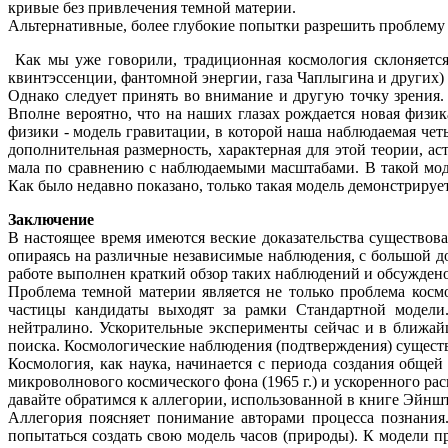
кривые без привлечения темной материи.
Альтернативные, более глубокие попытки разрешить проблему
Как мы уже говорили, традиционная космология склоняется
квинтэссенции, фантомной энергии, газа Чаплыгина и других)
Однако следует принять во внимание и другую точку зрения
Вполне вероятно, что на наших глазах рождается новая физи
физики - модель гравитации, в которой наша наблюдаемая чет
дополнительная размерность, характерная для этой теории, 
мала по сравнению с наблюдаемыми масштабами. В такой мод
Как было недавно показано, только такая модель демонстрирует
Заключение
В настоящее время имеются веские доказательства существов
опираясь на различные независимые наблюдения, с большой д
работе выполнен краткий обзор таких наблюдений и обсуждено
Проблема темной материи является не только проблема косм
частицы кандидаты выходят за рамки Стандартной модели.
нейтралино. Ускорительные эксперименты сейчас и в ближайш
поиска. Космологические наблюдения (подтверждения) сущест
Космология, как наука, начинается с периода создания общей
микроволнового космического фона (1965 г.) и ускоренного рас
давайте обратимся к аллегории, использованной в книге Эйн
Аллегория поясняет понимание авторами процесса познания
попытаться создать свою модель часов (природы). К модели 