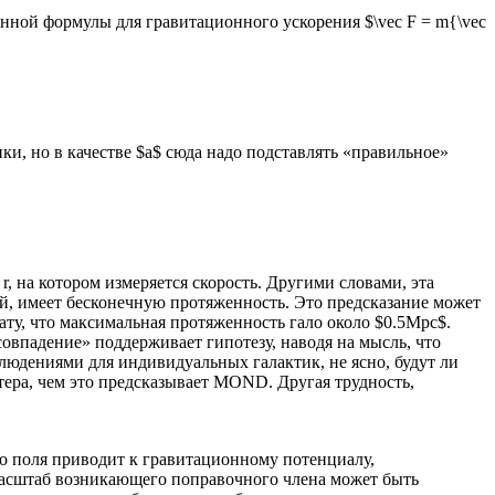
ционной формулы для гравитационного ускорения $\vec F = m{\vec
и, но в качестве $a$ сюда надо подставлять «правильное»
, на котором измеряется скорость. Другими словами, эта
ой, имеет бесконечную протяженность. Это предсказание может
ту, что максимальная протяженность гало около $0.5Mpc$.
«совпадение» поддерживает гипотезу, наводя на мысль, что
юдениями для индивидуальных галактик, не ясно, будут ли
тера, чем это предсказывает MOND. Другая трудность,
го поля приводит к гравитационному потенциалу,
Масштаб возникающего поправочного члена может быть