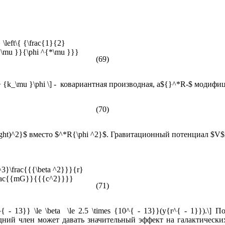
} \left\{ {\frac{1}{2}
*\mu }}{\phi ^{*\mu }}}
(69)
u }}} + {k_\mu }\phi \] - ковариантная производная, а${}^*R-$ мод
(70)
ight)^2}$ вместо $^*R{\phi ^2}$. Гравитационный потенциал $V$
^3}\frac{{{\beta ^2}}}{r}
{\frac{{mG}}{{{c^2}}}}
(71)
^{ - 13}} \le \beta \le 2.5 \times {10^{ - 13}}(y{r^{ - 1}}).
едний член может давать значительный эффект на галактически