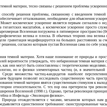
 темной материи, тесно связаны с решением проблемы ускоренн
 способу решения проблемы, связанному с введением темной э
 обеспечивает отталкивание, необходимое для объяснения ускор
. Может космическое ускорение является первым сигналом о не
ка гигантских масштабов, а космическое ускорение просто служ
ырехмерная Вселенная погружена в пятимерное пространство [66
астрофизически велика и плоска. В обычных теориях она велика
ели гравитация модифицируется на больших расстояниях за сч
 решения, согласно которым пустая Вселенная сама по себе уско
ания темной материи. Хотя наше понимание ее природы и прос
олей вероятности утверждать, что небарионная темная материя 
, как они могут быть сопоставлены с теоретическими моделями.
ологии, но и физики элементарных частиц (и, в значительной 
 Среди множества частиц-кандидатов наиболее перспективн
ем будущем позволят исследовать существенную часть простра
вования темной материи явятся существенным стимулом к выход
 теории относительности. С тех пор она претерпела три револ
ширения Вселенной (1998 г.). Однако, третья революция принцип
штейна и Инфельда «Эволюция физики».
. Природа отождествляется с часами, механизм которых нам
н
предъявляется единственное требование: сконструированные ча