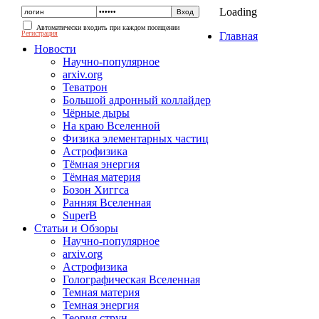
Loading
Автоматически входить при каждом посещении
Регистрация
Главная
Новости
Научно-популярное
arxiv.org
Теватрон
Большой адронный коллайдер
Чёрные дыры
На краю Вселенной
Физика элементарных частиц
Астрофизика
Тёмная энергия
Тёмная материя
Бозон Хиггса
Ранняя Вселенная
SuperB
Статьи и Обзоры
Научно-популярное
arxiv.org
Астрофизика
Голографическая Вселенная
Темная материя
Темная энергия
Теория струн