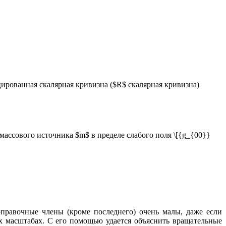
ифицированная скалярная кривизна ($R$ скалярная кривизна)
массового источника $m$ в пределе слабого поля \[{g_{00}}
\] Поправочные члены (кроме последнего) очень малы, даже если
х масштабах. С его помощью удается объяснить вращательные