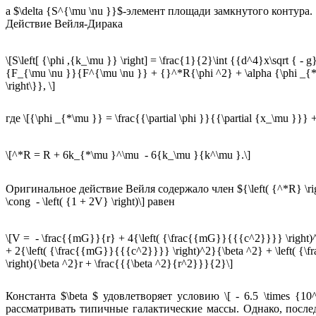
а $\delta {S^{\mu \nu }}$-элемент площади замкнутого контура.
Действие Вейля-Дирака
\[S\left[ {\phi ,{k_\mu }} \right] = \frac{1}{2}\int {{d^4}x\sqrt { - g
{F_{\mu \nu }}{F^{\mu \nu }} + {}^*R{\phi ^2} + \alpha {\phi _{
\right\}}, \]
где \[{\phi _{*\mu }} = \frac{{\partial \phi }}{{\partial {x_\m
\[^*R = R + 6k_{*\mu }^\mu - 6{k_\mu }{k^\mu }.\]
Оригинальное действие Вейля содержало член ${\left( {^*R} \r
\cong - \left( {1 + 2V} \right)\] равен
\[V = - \frac{{mG}}{r} + 4{\left( {\frac{{mG}}{{{c^2}}}} \right)
+ 2{\left( {\frac{{mG}}{{{c^2}}}} \right)^2}{\beta ^2} + \left( 
\right){\beta ^2}r + \frac{{{\beta ^2}{r^2}}}{2}\]
Константа $\beta $ удовлетворяет условию \[ - 6.5 \times {10
рассматривать типичные галактические массы. Однако, посл