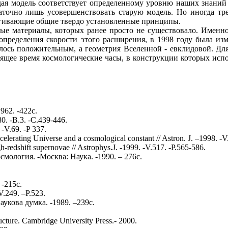
ая модель соответствует определенному уровню наших знаний о
таточно лишь усовершенствовать старую модель. Но иногда т
агивающие общие твердо установленные принципы.
ые материалы, которых ранее просто не существовало. Именно
определения скорости этого расширения, в 1998 году была изм
лось положительным, а геометрия Вселенной ‑ евклидовой. Дл
щее время космологические часы, в конструкции которых испол
962. -422с.
. -В.3. -С.439-446.
-V.69. -P 337.
celerating Universe and a cosmological constant // Astron. J. –1998. -
-redshift supernovae // Astrophys.J. -1999. -V.517. -P.565-586.
мология. -Москва: Наука. -1990. – 276с.
-215с.
.249. –P.523.
укова думка. -1989. –239с.
ructure. Cambridge University Press.- 2000.