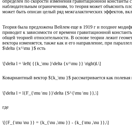
определен по скорости изменения гравитационной константы св
наблюдательным ограничениям, то теория может объяснить пл
может быть описан целый ряд межгалактических эффектов, вк
Теория была предложена Вейлем еще в 1919 г и позднее модиф
приводит к зависимости от времени гравитационной константы 
общей теорией относительности. В основе теории лежит геоме
вектора изменяется, также как и его направление, при паралле
$\delta {x^\mu }$ есть
\[\delta l = \left( {{k_\mu }\delta {x^\mu }} \right)l.\]
Ковариантный вектор ${k_\mu }$ рассматривается как полевая
\[\delta l = l{F_{\mu \nu }}\delta {S^{\mu \nu }},\]
где
\[{F_{\mu \nu }} = {k_{\nu ,\mu }} - {k_{\mu ,\nu }},\]