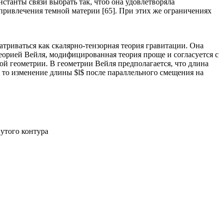
станты связи выбрать так, чтоб она удовлетворяла
ривлечения темной материи [65]. При этих же ограничениях
триваться как скалярно-тензорная теория гравитации. Она
еорией Вейля, модифицированная теория проще и согласуется с
ой геометрии. В геометрии Вейля предполагается, что длина
$, то изменение длины $l$ после параллельного смещения на
утого контура