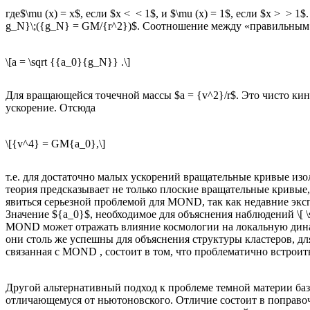
где$\mu (x) = x$, если $x < < 1$, и $\mu (x) = 1$, если $x > 
g_N}\;({g_N} = GM/{r^2})$. Соотношение между «правильным
\[a = \sqrt {{a_0}{g_N}} .\]
Для вращающейся точечной массы $a = {v^2}/r$. Это чисто кин
ускорение. Отсюда
\[{v^4} = GM{a_0},\]
т.е. для достаточно малых ускорений вращательные кривые изол
теория предсказывает не только плоские вращательные кривые,
явиться серьезной проблемой для MOND, так как недавние экс
Значение ${a_0}$, необходимое для объяснения наблюдений \[ \
MOND может отражать влияние космологии на локальную динам
они столь же успешны для объяснения структуры кластеров, дл
связанная с MOND , состоит в том, что проблематично встрои
Другой альтернативный подход к проблеме темной материи баз
отличающемуся от ньютоновского. Отличие состоит в поправ