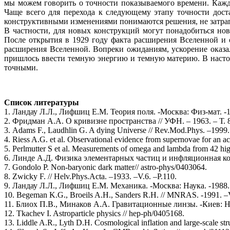
мы можем говорить о точности показываемого времени. Кажд
Чаще всего для перехода к следующему этапу точности дос
конструктивными изменениями понимаются решения, не затр
В частности, для новых конструкций могут понадобиться нов
После открытия в 1929 году факта расширения Вселенной и 
расширения Вселенной. Вопреки ожиданиям, ускорение оказа
пришлось ввести темную энергию и темную материю. В настоя
точными.
Список литературы
1. Ландау Л.Л., Лифшиц Е.М. Теория поля. -Москва: Физ-мат. -1
2. Фридман А.А. О кривизне пространства // УФН. – 1963. – Т. 80
3. Adams F., Laudhlin G. A dying Universe // Rev.Mod.Phys. –1999. 
4. Riess A.G. et al. Observational evidence from supernovae for an ac
5. Perlmutter S et al. Measurements of omega and lambda from 42 high
6. Линде А.Д. Физика элементарных частиц и инфляционная кос
7. Gondolo P. Non-baryonic dark matter// astro-phys/0403064.
8. Zwicky F. // Helv.Phys.Acta. –1933. –V.6. –P.110.
9. Ландау Л.Л., Лифшиц Е.М. Механика. -Москва: Наука. -1988. 
10. Begeman K.G., Broeils A.H., Sanders R.H. // MNRAS. -1991. –V
11. Блиох П.В., Минаков А.А. Гравитационные линзы. -Киев: На
12. Tkachev I. Astroparticle physics // hep-ph/0405168.
13. Liddle A.R., Lyth D.H. Cosmological inflation and large-scale st