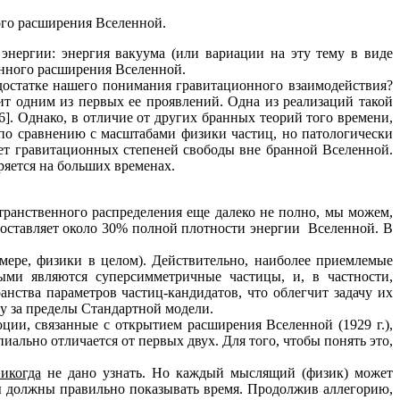
ого расширения Вселенной.
нергии: энергия вакуума (или вариации на эту тему в виде
енного расширения Вселенной.
достатке нашего понимания гравитационного взаимодействия?
ит одним из первых ее проявлений. Одна из реализаций такой
]. Однако, в отличие от других бранных теорий того времени,
 по сравнению с масштабами физики частиц, но патологически
ет гравитационных степеней свободы вне бранной Вселенной.
ряется на больших временах.
транственного распределения еще далеко не полно, мы можем,
составляет около 30% полной плотности энергии Вселенной. В
мере, физики в целом). Действительно, наиболее приемлемые
ыми являются суперсимметричные частицы, и, в частности,
нства параметров частиц-кандидатов, что облегчит задачу их
у за пределы Стандартной модели.
юции, связанные с открытием расширения Вселенной (1929 г.),
иально отличается от первых двух. Для того, чтобы понять это,
икогда
не дано узнать. Но каждый мыслящий (физик) может
сы должны правильно показывать время. Продолжив аллегорию,