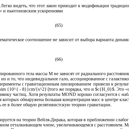
> 1$. Легко видеть, что этот закон приводит к модификации тради
» и ньютоновским ускорениями
(65)
ематическое соотношение не зависит от выбора варианта динамик
(66)
ированного тела массы M не зависят от радиального расстояния r
 но и то, что индивидуальное гало, ассоциированное с галактик
перименты с гравитационным линзированием привели к результа
sim {10^{ - 8}}cm/{s^2}\]того же порядка, что и $c{H_0}$. Это 
ику частиц. Хотя результаты MOND хорошо согласуются с набл
я которых обнаружена большая концентрация масс в центре клас
ть ее в более общую релятивистскую теорию гравитации.
ируется на теории Вейля-Дирака, которая в приближении слабо
очном отталкивающем члене, увеличивающемся с расстоянием. 