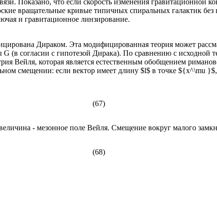
язи. Показано, что если скорость изменения гравитационной кон
оские вращательные кривые типичных спиральных галактик без п
лючая и гравитационное линзирование.
ицирована Дираком. Эта модифицированная теория может рассма
G (в согласии с гипотезой Дирака). По сравнению с исходной т
трия Вейля, которая является естественным обобщением риманов
льном смещении: если вектор имеет длину $l$ в точке ${x^\mu }
(67)
 величина - мезонное поле Вейля. Смещение вокруг малого замкн
(68)