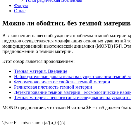
Голографическая Вселенная
Форум
О нас
Можно ли обойтись без темной материи
В заключении нашего обсуждения проблемы темной материи кра
подходов осуществляется модификация основных уравнений тео
модифицированной ньютоновской динамики (MOND) [64]. Эта т
предположений о темной материи.
Этот обзор является продолжением:
Темная материя. Введение
Наблюдательные доказательства существования темной м
Феноменологические свойства темной материи
Реликтовая плотность темной материи
Детектирование темной материи - космологические набл
Темная материя - перспективы исследования на ускорите
MOND предполагает, что закон Ньютона $F = ma$ должен быть 
\[\vec F = m\vec a\mu (a/{a_0}),\]