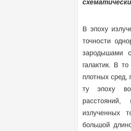
схематическ
В эпоху излуч
точности одно
зародышами с
галактик. В т
плотных сред, 
ту эпоху во
расстояний,
излученных т
большой длино