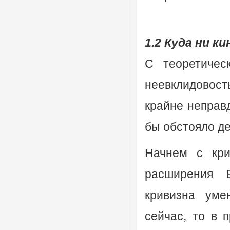
1.2 Куда ни кин
С теоретичес
неевклидовост
крайне неправ
бы обстояло де
Начнем с кри
расширения В
кривизна уме
сейчас, то в 