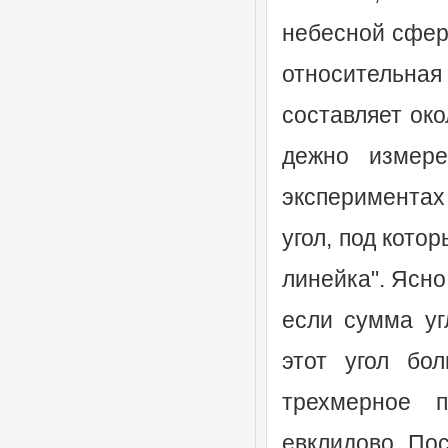
небесной сфере
относительна
составляет око
дежно измере
эксперимента
угол, под кото
линейка". Ясно
если сумма уг
этот угол бо
трехмерное 
евклидово. По