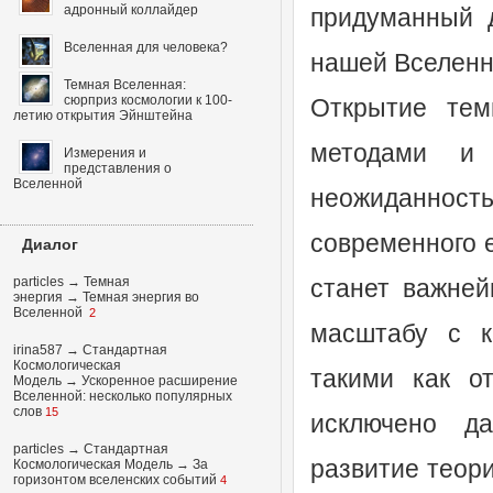
адронный коллайдер
придуманный 
Вселенная для человека?
нашей Вселенн
Темная Вселенная:
сюрприз космологии к 100-
Открытие тем
летию открытия Эйнштейна
методами и
Измерения и
представления о
Вселенной
неожиданность
современного е
Диалог
particles
→
Темная
станет важ­не
энергия
→
Темная энергия во
Вселенной
2
масштабу с к
irina587
→
Стандартная
Космологическая
такими как о
Модель
→
Ускоренное расширение
Вселенной: несколько популярных
слов
15
исключено да
particles
→
Стандартная
развитие теори
Космологическая Модель
→
За
горизонтом вселенских событий
4