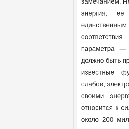
замечанием. Не
энергия, ее
единственны
соответстви
параметра — 
должно быть пр
известные ф
слабое, элект
своими энерг
относится к с
около 200 мил