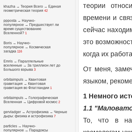
теории относи
khazha
→
Теория Всего
→
Единая
геометрическая теория
42
времени и свя
ppposta
→
Научно-
популярное
→
Предшествует ли
сейчас находим
время существованию
Вселенной?
1
это возможност
Boris
→
Научно-
популярное
→
Космическая
загадка
116
когда их работ
Emris →
Параллельные
вселенные
→
За триллион лет до
От меня, заме
Большого взрыва
3
языком, реком
orbitaimpuls
→
Квантовая
гравитация
→
Квантовая
гравитация во Флатландии
1
1 Немного ис
orbitaimpuls
→
Голографическая
Вселенная
→
Цифровой космос
2
1.1 "Маловат
gervladger
→
Астрофизика
→
Черные
дыры: физика и астрофизика
7
То, что в на
particles
→
Научно-
популярное
→
Парадоксы