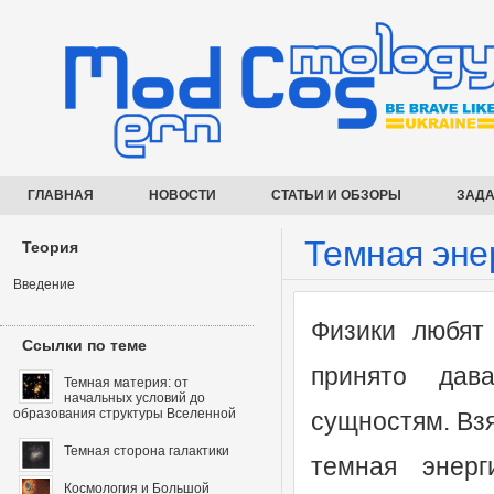
ГЛАВНАЯ
НОВОСТИ
СТАТЬИ И ОБЗОРЫ
ЗАДА
Темная эне
Теория
Введение
Физики любят
Ссылки по теме
принято дав
Темная материя: от
начальных условий до
образования структуры Вселенной
сущностям. Взя
Темная сторона галактики
темная энер
Космология и Большой