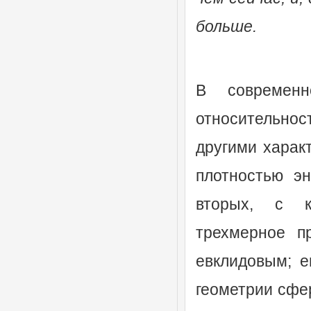
больше.
В современ
относительнос
другими харак
плотностью эн
вторых, с кр
трехмерное п
евклидовым; е
геометрии сфер