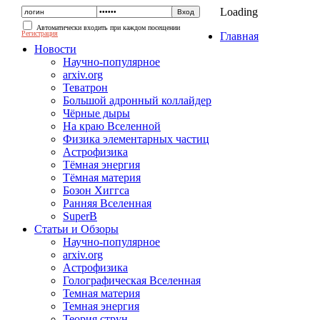
Loading
Автоматически входить при каждом посещении
Регистрация
Главная
Новости
Научно-популярное
arxiv.org
Теватрон
Большой адронный коллайдер
Чёрные дыры
На краю Вселенной
Физика элементарных частиц
Астрофизика
Тёмная энергия
Тёмная материя
Бозон Хиггса
Ранняя Вселенная
SuperB
Статьи и Обзоры
Научно-популярное
arxiv.org
Астрофизика
Голографическая Вселенная
Темная материя
Темная энергия
Теория струн