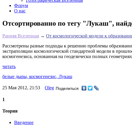
Голографическая Вселенная
Форум
О нас
Отсортированно по тегу "Лукаш", найд
Ранняя Вселенная
→
От космологической модели к образовани
Рассмотрены разные подходы к решению проблемы образования
экстраполяции космологической стандартной модели в прошло
космогенезиса, основанная на геодезически полных геометрия
читать
белые дыры,
космогенезис,
Лукаш
25 Мая 2012, 21:53
Oleg
Поделиться
1
Теория
Введение