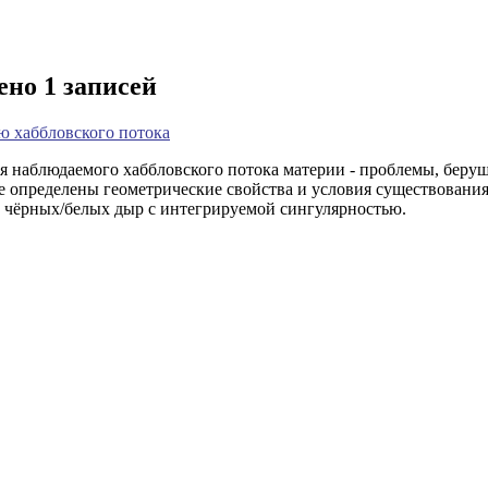
ено 1 записей
ю хаббловского потока
 наблюдаемого хаббловского потока материи - проблемы, берущ
е определены геометрические свойства и условия существовани
х чёрных/белых дыр с интегрируемой сингулярностью.