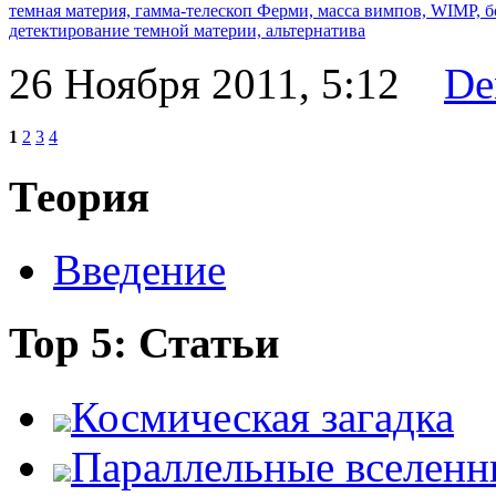
темная материя,
гамма-телескоп Ферми,
масса вимпов,
WIMP,
б
детектирование темной материи,
альтернатива
26 Ноября 2011, 5:12
De
1
2
3
4
Теория
Введение
Top 5: Статьи
Космическая загадка
Параллельные вселенн