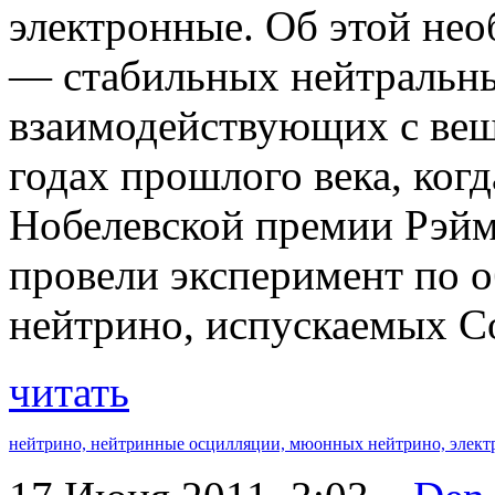
электронные. Об этой не
— стабильных нейтральны
взаимодействующих с вещ
годах прошлого века, ког
Нобелевской премии Рэйм
провели эксперимент по 
нейтрино, испускаемых С
читать
нейтрино,
нейтринные осцилляции,
мюонных нейтрино,
элект