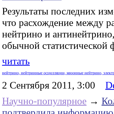
Результаты последних изм
что расхождение между ра
нейтрино и антинейтрино,
обычной статистической 
читать
нейтрино,
нейтринные осцилляции,
мюонные нейтрино,
элект
2 Сентября 2011, 3:00
D
Научно-популярное
→
Ко
подтвердила информацию