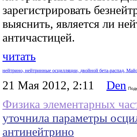
зарегистрировать безнейт
выяснить, является ли не
античастицей.
читать
нейтрино,
нейтринные осцилляции,
двойной бета-распад,
Майо
21 Мая 2012, 2:11
Den
Под
Физика элементарных час
уточнила параметры осци
антинейтрино