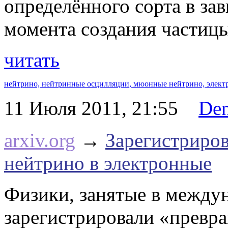
определённого сорта в за
момента создания частицы
читать
нейтрино,
нейтринные осцилляции,
мюонные нейтрино,
элект
11 Июля 2011, 21:55
De
arxiv.org
→
Зарегистриро
нейтрино в электронные
Физики, занятые в между
зарегистрировали «превр