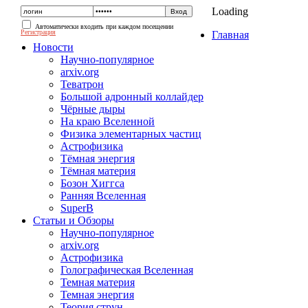
Loading
Автоматически входить при каждом посещении
Регистрация
Главная
Новости
Научно-популярное
arxiv.org
Теватрон
Большой адронный коллайдер
Чёрные дыры
На краю Вселенной
Физика элементарных частиц
Астрофизика
Тёмная энергия
Тёмная материя
Бозон Хиггса
Ранняя Вселенная
SuperB
Статьи и Обзоры
Научно-популярное
arxiv.org
Астрофизика
Голографическая Вселенная
Темная материя
Темная энергия
Теория струн