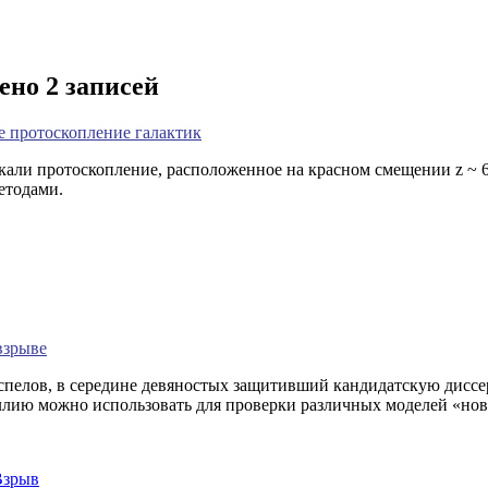
ено 2 записей
е протоскопление галактик
кали протоскопление, расположенное на красном смещении z ~ 6
етодами.
взрыве
оспелов, в середине девяностых защитивший кандидатскую диссе
ллию можно использовать для проверки различных моделей «нов
Взрыв