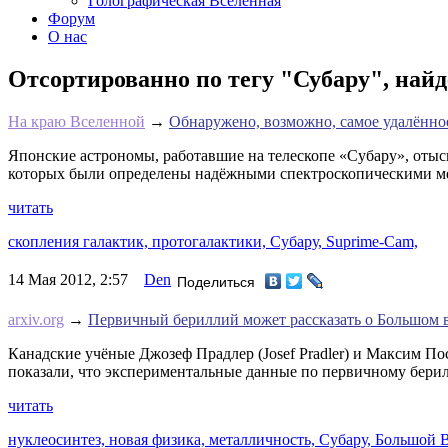
Голографическая Вселенная
Форум
О нас
Отсортированно по тегу "Субару", найд
На краю Вселенной
→
Обнаружено, возможно, самое удалённо
Японские астрономы, работавшие на телескопе «Субару», отыс
которых были определены надёжными спектроскопическими м
читать
скопления галактик,
протогалактики,
Субару,
Suprime-Cam,
14 Мая 2012, 2:57
Den
Поделиться
arxiv.org
→
Первичный бериллий может рассказать о Большом 
Канадские учёные Джозеф Прадлер (Josef Pradler) и Максим П
показали, что экспериментальные данные по первичному бери
читать
нуклеосинтез,
новая физика,
металличность,
Субару,
Большой 