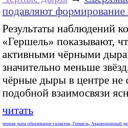
подавляют формирование н
Результаты наблюдений ко
«Гершель» показывают, чт
активными чёрными дыра
значительно меньше звёзд,
чёрные дыры в центре не 
подобной взаимосвязи ясн
читать
черная дыра образование галактик,
Гершель,
Аккреционный ди