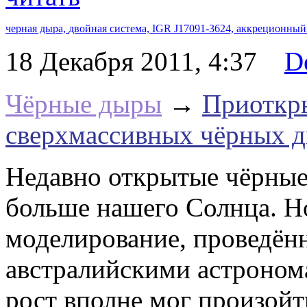
черная дыра,
двойная система,
IGR J17091-3624,
аккреционный
18 Декабря 2011, 4:37
D
Чёрные дыры
→
Приоткры
сверхмассивных чёрных 
Недавно открытые чёрные 
больше нашего Солнца. Н
моделирование, проведён
австралийскими астроном
рост вполне мог произой