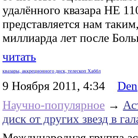
удалённого квазара HE 11
представляется нам таким,
миллиарда лет после Боль
читать
квазары,
аккреционного диск,
телескоп Хаббл
9 Ноября 2011, 4:34
Den
Научно-популярное
→
Ас
диск от других звезд в г
Международная группа ас