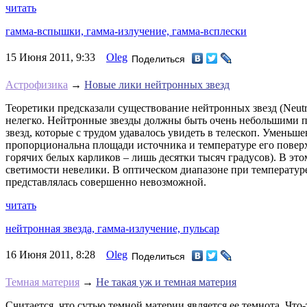
читать
гамма-вспышки,
гамма-излучение,
гамма-всплески
15 Июня 2011, 9:33
Oleg
Поделиться
Астрофизика
→
Новые лики нейтронных звезд
Теоретики предсказали существование нейтронных звезд (Neutron
нелегко. Нейтронные звезды должны быть очень небольшими по
звезд, которые с трудом удавалось увидеть в телескоп. Уменьше
пропорциональна площади источника и температуре его поверх
горячих белых карликов – лишь десятки тысяч градусов). В эт
светимости невелики. В оптическом диапазоне при температуре
представлялась совершенно невозможной.
читать
нейтронная звезда,
гамма-излучение,
пульсар
16 Июня 2011, 8:28
Oleg
Поделиться
Темная материя
→
Не такая уж и темная материя
Считается, что сутью темной материи является ее темнота. Что