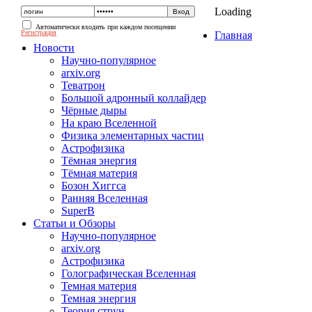
Loading
Автоматически входить при каждом посещении
Регистрация
Главная
Новости
Научно-популярное
arxiv.org
Теватрон
Большой адронный коллайдер
Чёрные дыры
На краю Вселенной
Физика элементарных частиц
Астрофизика
Тёмная энергия
Тёмная материя
Бозон Хиггса
Ранняя Вселенная
SuperB
Статьи и Обзоры
Научно-популярное
arxiv.org
Астрофизика
Голографическая Вселенная
Темная материя
Темная энергия
Теория струн