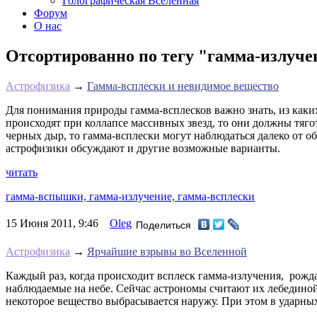
Голографическая Вселенная
Форум
О нас
Отсортированно по тегу "гамма-излучен
Астрофизика
→
Гамма-всплески и невидимое вещество
Для понимания природы гамма-всплесков важно знать, из каких
происходят при коллапсе массивных звезд, то они должны тягот
черных дыр, то гамма-всплески могут наблюдаться далеко от об
астрофизики обсуждают и другие возможные варианты.
читать
гамма-вспышки,
гамма-излучение,
гамма-всплески
15 Июня 2011, 9:46
Oleg
Поделиться
Астрофизика
→
Ярчайшие взрывы во Вселенной
Каждый раз, когда происходит всплеск гамма-излучения, рожда
наблюдаемые на небе. Сейчас астрономы считают их лебединой 
некоторое вещество выбрасывается наружу. При этом в ударны