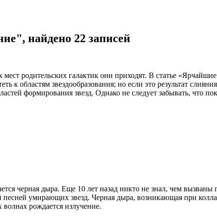
ие", найдено 22 записей
 мест родительских галактик они приходят. В статье «Ярчайшие
еть к областям звездообразования; но если это результат слиян
ластей формирования звезд. Однако не следует забывать, что пок
ется черная дыра. Еще 10 лет назад никто не знал, чем вызван
песней умирающих звезд. Черная дыра, возникающая при коллапс
х волнах рождается излучение.