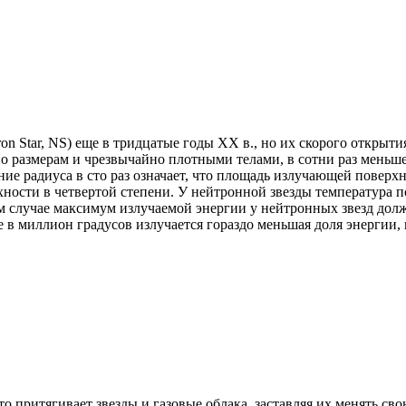
 Star, NS) еще в тридцатые годы XX в., но их скорого открытия 
 размерам и чрезвычайно плотными телами, в сотни раз меньше
ние радиуса в сто раз означает, что площадь излучающей поверхн
ности в четвертой степени. У нейтронной звезды температура п
ом случае максимум излучаемой энергии у нейтронных звезд долж
 в миллион градусов излучается гораздо меньшая доля энергии,
-то притягивает звезды и газовые облака, заставляя их менять 