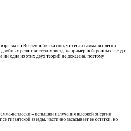
 взрывы во Вселенной» сказано, что если гамма-всплески
ия двойных релятивистских звезд, например нейтронных звезд и
а ни одна из этих двух теорий не доказана, поэтому
ы гамма-всплески – вспышки излучения высокой энергии,
е гигантской звезды, частично засасывает ее остатки, но