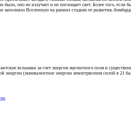
и было, оно не излучает и не поглощает свет. Более того, если 
ое заполняло Вселенную на ранних стадиях ее развития, бомбард
гантские вспышки за счет энергии магнитного поля и существен
й энергии (эквивалентное энергии землетрясения силой в 21 б
sts