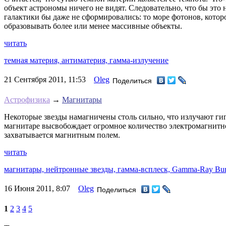
объект астрономы ничего не видят. Следовательно, что бы это н
галактики бы даже не сформировались: то море фотонов, котор
образовывать более или менее массивные объекты.
читать
темная материя,
антиматерия,
гамма-излучение
21 Сентября 2011, 11:53
Oleg
Поделиться
Астрофизика
→
Магнитары
Некоторые звезды намагничены столь сильно, что излучают ги
магнитаре высвобождает огромное количество электромагнитно
захватывается магнитным полем.
читать
магнитары,
нейтронные звезды,
гамма-всплеск,
Gamma-Ray Bur
16 Июня 2011, 8:07
Oleg
Поделиться
1
2
3
4
5