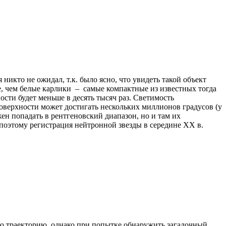
никто не ожидал, т.к. было ясно, что увидеть такой объект
, чем белые карлики – самые компактные из известных тогда
ости будет меньше в десять тысяч раз. Светимость
оверхности может достигать нескольких миллионов градусов (у
ен попадать в рентгеновский диапазон, но и там их
 поэтому регистрация нейтронной звезды в середине XX в.
свою траекторию, однако при попытке обнаружить загадочный