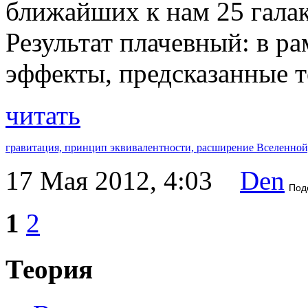
ближайших к нам 25 галак
Результат плачевный: в р
эффекты, предсказанные т
читать
гравитация,
принцип эквивалентности,
расширение Вселенной
17 Мая 2012, 4:03
Den
Под
1
2
Теория