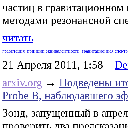
частиц в гравитационном
методами резонансной сп
читать
гравитация,
принцип эквивалентности,
гравитационная спект
21 Апреля 2011, 1:58
De
arxiv.org
→
Подведены ито
Probe B, наблюдавшего 
Зонд, запущенный в апрел
проверить два предсказан