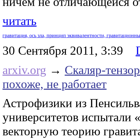
ничем не отличающейся о
читать
гравитация,
ось зла,
принцип эквивалентности,
гравитационны
30 Сентября 2011, 3:39
arxiv.org
→
Скаляр-тензор
похоже, не работает
Астрофизики из Пенсильв
университетов испытали «
векторную теорию гравит