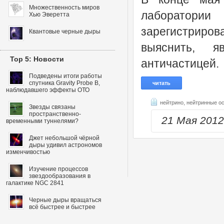
Множественность миров
лаборатории
Хью Эверетта
зарегистриро
Квантовые черные дыры
выяснить, я
Top 5: Новости
античастицей.
Подведены итоги работы
спутника Gravity Probe B,
читать
наблюдавшего эффекты ОТО
нейтрино,
нейтринные о
Звезды связаны
пространственно-
21 Мая 201
временными туннелями?
Джет небольшой чёрной
дыры удивил астрономов
изменчивостью
Изучение процессов
звездообразования в
галактике NGC 2841
Черные дыры вращаться
всё быстрее и быстрее