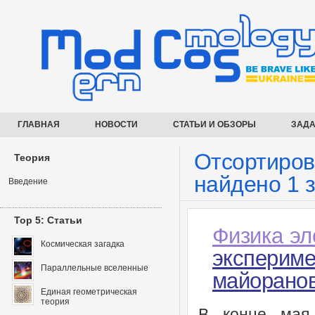
ГЛАВНАЯ
НОВОСТИ
СТАТЬИ И ОБЗОРЫ
ЗАДА
Отсортирова
Теория
найдено 1 
Введение
Top 5: Статьи
Физика эл
Космическая загадка
экспери
Параллельные вселенные
майоранов
Единая геометрическая
теория
В конце мая 