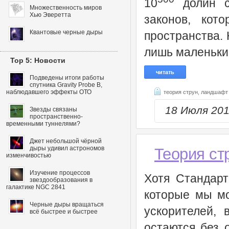
10
долин со
Множественность миров
Хью Эверетта
законов, кот
Квантовые черные дыры
пространства. 
лишь маленький
Top 5: Новости
читать
Подведены итоги работы
спутника Gravity Probe B,
наблюдавшего эффекты ОТО
теория струн,
ландшафт 
18 Июля 20
Звезды связаны
пространственно-
временными туннелями?
Джет небольшой чёрной
дыры удивил астрономов
Теория ст
изменчивостью
Изучение процессов
Хотя Стандарт
звездообразования в
галактике NGC 2841
которые мы м
Черные дыры вращаться
ускорителей,
всё быстрее и быстрее
остаются без 