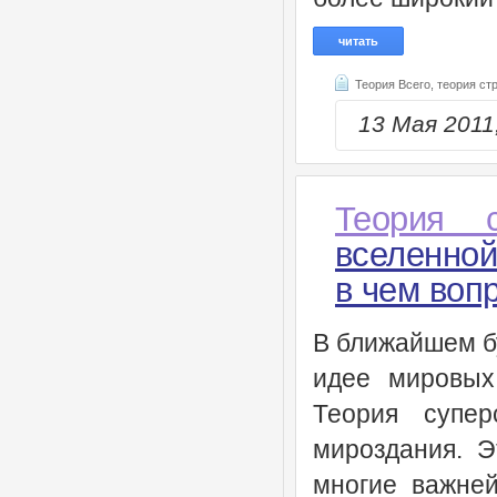
читать
Теория Всего,
теория ст
13 Мая 201
Теория с
вселенной
в чем воп
В ближайшем б
идее мировых
Теория супе
мироздания. Э
многие важне