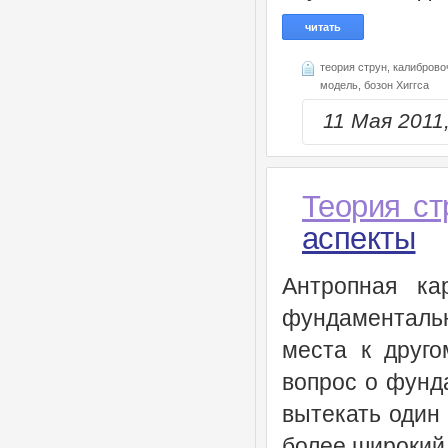
читать
теория струн,
калиброво
модель,
бозон Хиггса
11 Мая 201
Теория ст
аспекты
Антропная ка
фундаментальн
места к друго
вопрос о фунд
вытекать один
более широкий