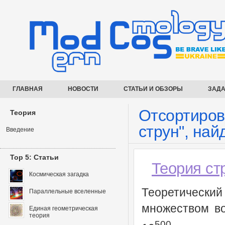
ГЛАВНАЯ
НОВОСТИ
СТАТЬИ И ОБЗОРЫ
ЗАДА
Отсортиров
Теория
струн", най
Введение
Top 5: Статьи
Теория ст
Космическая загадка
Теоретический
Параллельные вселенные
множеством во
Единая геометрическая
теория
500