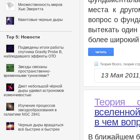
Множественность миров
места к друго
Хью Эверетта
вопрос о фунд
Квантовые черные дыры
вытекать один
Top 5: Новости
более широкий
Подведены итоги работы
спутника Gravity Probe B,
читать
наблюдавшего эффекты ОТО
Теория Всего,
теория ст
Звезды связаны
пространственно-
13 Мая 201
временными туннелями?
Джет небольшой чёрной
дыры удивил астрономов
изменчивостью
Теория с
Изучение процессов
вселенной
звездообразования в
галактике NGC 2841
в чем воп
Черные дыры вращаться
всё быстрее и быстрее
В ближайшем б