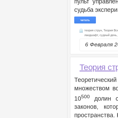
пульт управлен
судьба экспери
читать
теория струн,
Теория Вс
ландшафт,
судный день,
6 Февраля 
Теория ст
Теоретический
множеством во
500
10
долин со
законов, кот
пространства. 