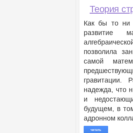
Теория ст
Как бы то ни 
развитие м
алгебраическ
позволила за
самой матем
предшествующ
гравитации. 
надежда, что 
и недостающ
будущем, в то
адронном колл
читать