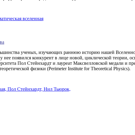
матическая вселенная
ва
льшинства ученых, изучающих раннюю историю нашей Вселенной.
 нее появился конкурент в лице новой, циклической теории, ос
ерситета Пол Стейнхардт и лауреат Максвелловской медали и 
тической физики (Perimeter Institute for Theoretical Physics).
ная,
Пол Стейнхардт,
Нил Тьюрок,