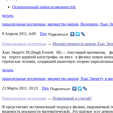
Ограниченный набор возможностей
.
читать
параллельные вселенные,
множество миров,
Виленкин,
Хью Эв
9 Апреля 2011, 4:09
Den
Поделиться
Параллельные вселенные
→
Множественность миров Хью Эве
Хью Эверетт III (Hugh Everett III) — блестящий математик, фи
на пороге ядерной катастрофы, он ввел в физику новую кон
героем как человек, создавший квантовую теорию параллельны
читать
параллельные вселенные,
множество миров,
Хью Эверетт,
в ми
23 Марта 2011, 10:23
Den
Поделиться
Параллельные вселенные
→
Помалкивай и считай!
Я представляю экстремальный подход к физике, выражаемый об
видимость реальности математической. Это краткое эссе демонс