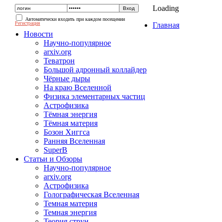
Loading
Автоматически входить при каждом посещении
Регистрация
Главная
Новости
Научно-популярное
arxiv.org
Теватрон
Большой адронный коллайдер
Чёрные дыры
На краю Вселенной
Физика элементарных частиц
Астрофизика
Тёмная энергия
Тёмная материя
Бозон Хиггса
Ранняя Вселенная
SuperB
Статьи и Обзоры
Научно-популярное
arxiv.org
Астрофизика
Голографическая Вселенная
Темная материя
Темная энергия
Теория струн