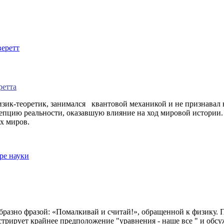
еретт
ретта
зик-теоретик, занимался квантовой механикой и не признавал ни
цепцию реальности, оказавшую влияние на ход мировой истори
х миров.
ре науки
разно фразой: «Помалкивай и считай!», обращенной к физику. П
трирует крайнее предположение "уравнения - наше все " и обсуж