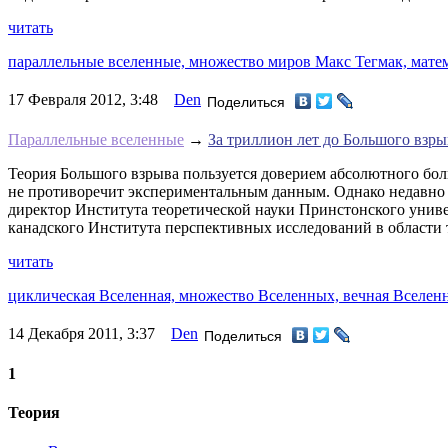
читать
параллельные вселенные,
множество миров Макс Тегмак,
мате
17 Февраля 2012, 3:48
Den
Поделиться
Параллельные вселенные
→
За триллион лет до Большого взры
Теория Большого взрыва пользуется доверием абсолютного бо
не противоречит экспериментальным данным. Однако недавно у
директор Института теоретической науки Принстонского унив
канадского Института перспективных исследований в области теоре
читать
циклическая Вселенная,
множество Вселенных,
вечная Вселен
14 Декабря 2011, 3:37
Den
Поделиться
1
Теория