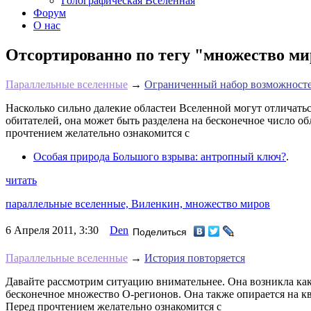
Голографическая Вселенная
Форум
О нас
Отсортированно по тегу "множество мир
Параллельные вселенные
→
Ограниченный набор возможност
Насколько сильно далекие областеи Вселенной могут отличатьс
обитателей, она может быть разделена на бесконечное число об
прочтением желательно ознакомится с
Особая природа Большого взрыва: антропный ключ?
.
читать
параллельные вселенные,
Виленкин,
множество миров
6 Апреля 2011, 3:30
Den
Поделиться
Параллельные вселенные
→
История повторяется
Давайте рассмотрим ситуацию внимательнее. Она возникла как
бесконечное множество О-регионов. Она также опирается на к
Перед прочтением желательно ознакомится с