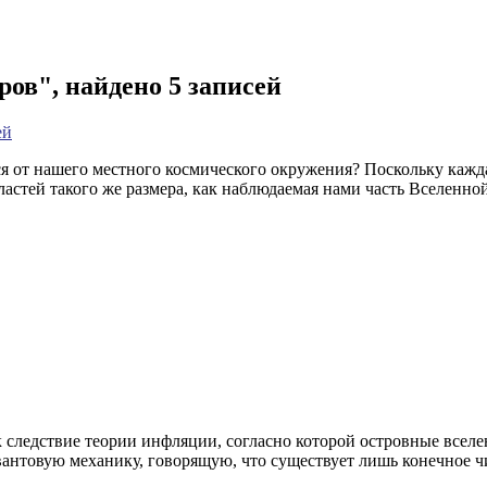
ов", найдено 5 записей
ей
я от нашего местного космического окружения? Поскольку каждая
ластей такого же размера, как наблюдаемая нами часть Вселенно
 следствие теории инфляции, согласно которой островные всел
вантовую механику, говорящую, что существует лишь конечное чи