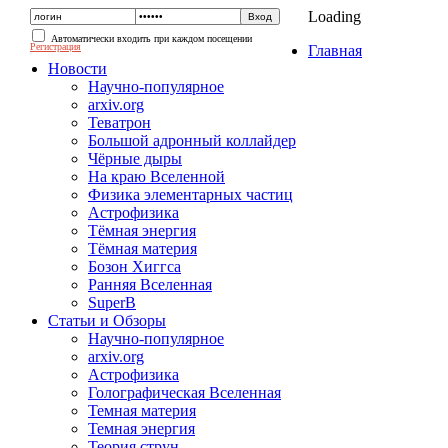
Loading
Автоматически входить при каждом посещении
Регистрация
Главная
Новости
Научно-популярное
arxiv.org
Теватрон
Большой адронный коллайдер
Чёрные дыры
На краю Вселенной
Физика элементарных частиц
Астрофизика
Тёмная энергия
Тёмная материя
Бозон Хиггса
Ранняя Вселенная
SuperB
Статьи и Обзоры
Научно-популярное
arxiv.org
Астрофизика
Голографическая Вселенная
Темная материя
Темная энергия
Теория струн