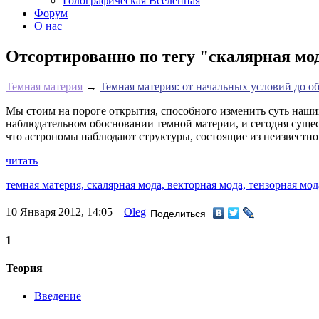
Голографическая Вселенная
Форум
О нас
Отсортированно по тегу "скалярная мод
Темная материя
→
Темная материя: от начальных условий до о
Мы стоим на пороге открытия, способного изменить суть наши
наблюдательном обосновании темной материи, и сегодня сущес
что астрономы наблюдают структуры, состоящие из неизвестн
читать
темная материя,
скалярная мода,
векторная мода,
тензорная мод
10 Января 2012, 14:05
Oleg
Поделиться
1
Теория
Введение