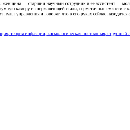
ка: женщина — старший научный сотрудник и ее ассистент — мо
уумную камеру из нержавеющей стали, герметичные емкости с х
 пульт управления и говорят, что в его руках сейчас находится 
ация,
теория инфляции,
космологическая постоянная,
струнный 