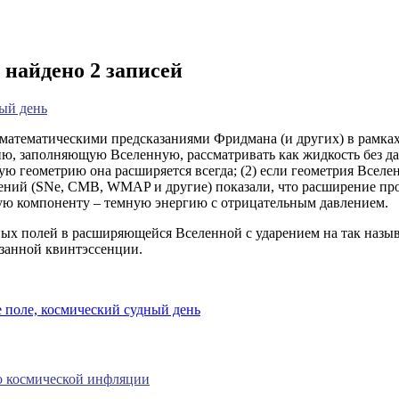
 найдено 2 записей
ый день
математическими предсказаниями Фридмана (и других) в рамка
ию, заполняющую Вселенную, рассматривать как жидкость без дав
 геометрию она расширяется всегда; (2) если геометрия Вселен
ний (SNe, CMB, WMAP и другие) показали, что расширение проис
ую компоненту – темную энергию с отрицательным давлением.
рных полей в расширяющейся Вселенной с ударением на так на
язанной квинтэссенции.
е поле,
космический судный день
до космической инфляции