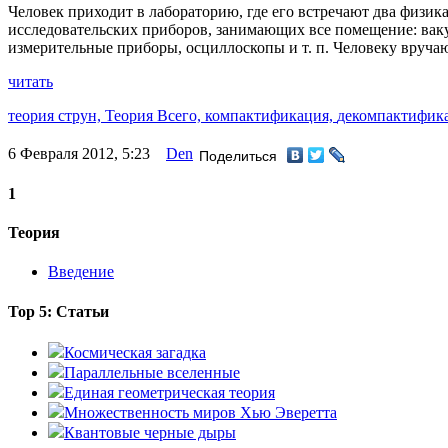
Человек приходит в лабораторию, где его встречают два физи
исследовательских приборов, занимающих все помещение: вак
измерительные приборы, осциллоскопы и т. п. Человеку вручают
читать
теория струн,
Теория Всего,
компактификация,
декомпактифик
6 Февраля 2012, 5:23
Den
Поделиться
1
Теория
Введение
Top 5: Статьи
Космическая загадка
Параллельные вселенные
Единая геометрическая теория
Множественность миров Хью Эверетта
Квантовые черные дыры