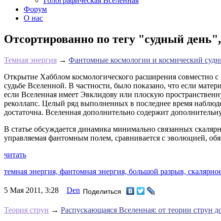
Голографическая Вселенная
Форум
О нас
Отсортированно по тегу "судный день",
Темная энергия
→
Фантомные космологии и космический судн
Открытие Хабблом космологического расширения совместно с 
судьбе Вселенной. В частности, было показано, что если матер
если Вселенная имеет Эвклидову или плоскую пространственную
реколлапс. Целый ряд выполненных в последнее время наблюде
достаточна. Вселенная дополнительно содержит дополнительн
В статье обсуждается динамика минимально связанных скаля
управляемая фантомным полем, сравнивается с эволюцией, об
читать
темная энергия,
фантомная энергия,
большой разрыв,
скалярно
5 Мая 2011, 3:28
Den
Поделиться
Теория струн
→
Распускающаяся Вселенная: от теории струн 