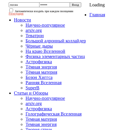
Loading
Автоматически входить при каждом посещении
Регистрация
Главная
Новости
Научно-популярное
arxiv.org
Теватрон
Большой адронный коллайдер
Чёрные дыры
На краю Вселенной
Физика элементарных частиц
Астрофизика
Тёмная энергия
Тёмная материя
Бозон Хиггса
Ранняя Вселенная
SuperB
Статьи и Обзоры
Научно-популярное
arxiv.org
Астрофизика
Голографическая Вселенная
Темная материя
Темная энергия
Теория струн