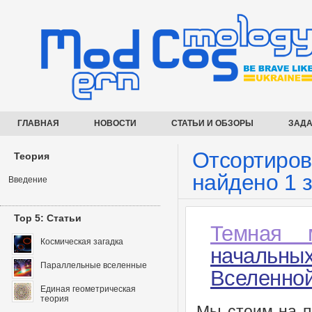
ГЛАВНАЯ
НОВОСТИ
СТАТЬИ И ОБЗОРЫ
ЗАДА
Отсортирова
Теория
найдено 1 
Введение
Top 5: Статьи
Темная 
Космическая загадка
начальны
Параллельные вселенные
Вселенно
Единая геометрическая
теория
Мы стоим на п