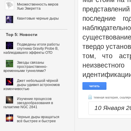
Множественность миров
представлений
Хью Эверетта
последние г
Квантовые черные дыры
наблюдательн
Top 5: Новости
существование
Подведены итоги работы
твердо устано
спутника Gravity Probe B,
наблюдавшего эффекты ОТО
том, что аст
Звезды связаны
неизвестного
пространственно-
временными туннелями?
идентификации
Джет небольшой чёрной
дыры удивил астрономов
читать
изменчивостью
темная материя,
скаляр
Изучение процессов
звездообразования в
10 Января 
галактике NGC 2841
Черные дыры вращаться
всё быстрее и быстрее