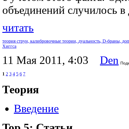
объединений случилось в 
читать
теория струн,
калибровочные теории,
дуальность,
D-браны,
доп
Хиггса
11 Мая 2011, 4:03
Den
Под
1
2
3
4
5
6
7
Теория
Введение
Top 5: Статьи