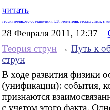
читать
теория великого объединения,
Е8,
геометрия,
теория Лиси,
в м
28 Февраля 2011, 12:37
Теория струн
→
Путь к о
струн
В ходе развития физики 
(унификации): события, к
признаются взаимосвязан
с учетом этого факта. Од