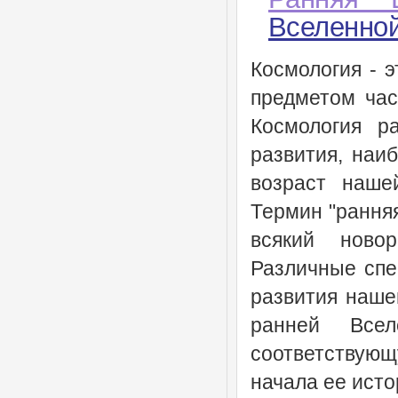
Вселенно
Космология - э
предметом час
Космология р
развития, наи
возраст наше
Термин "ранняя
всякий ново
Различные спе
развития нашей
ранней Все
соответствующ
начала ее исто