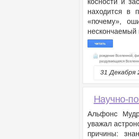
косности и за
находится в п
«почему», ош
нескончаемый п
читать
рождение Вселенной,
фи
раздувающаяся Вселенн
31 Декабря
Научно-по
Альфонс Мудры
уважал астрон
причины: зна