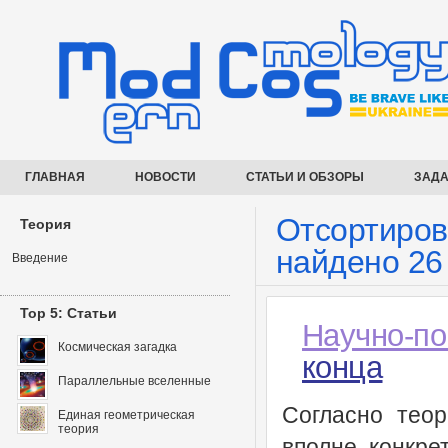
ГЛАВНАЯ
НОВОСТИ
СТАТЬИ И ОБЗОРЫ
ЗАДА
Отсортиров
Теория
найдено 26
Введение
Top 5: Статьи
Научно-по
Космическая загадка
конца
Параллельные вселенные
Согласно тео
Единая геометрическая
теория
вполне конкре