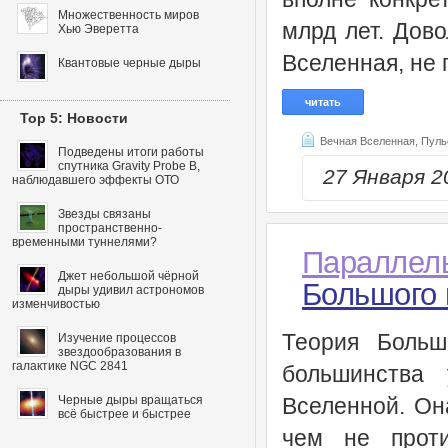
Множественность миров
млрд лет. Дово
Хью Эверетта
Вселенная, не 
Квантовые черные дыры
читать
Top 5: Новости
Вечная Вселенная,
Пуль
Подведены итоги работы
спутника Gravity Probe B,
27 Января 
наблюдавшего эффекты ОТО
Звезды связаны
пространственно-
временными туннелями?
Параллел
Джет небольшой чёрной
Большого 
дыры удивил астрономов
изменчивостью
Теория Больш
Изучение процессов
звездообразования в
галактике NGC 2841
большинства
Черные дыры вращаться
Вселенной. Он
всё быстрее и быстрее
чем не проти