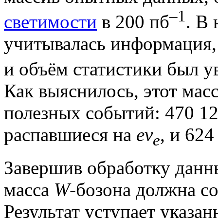
–1
светимости
в 200 пб
. В
учитывалась информация, 
и объём статистики был ув
Как выяснилось, этот мас
полезных событий: 470 12
распавшиеся на
eν
, и 62
e
Завершив обработку данн
масса
W
-бозона должна со
Результат уступает указа