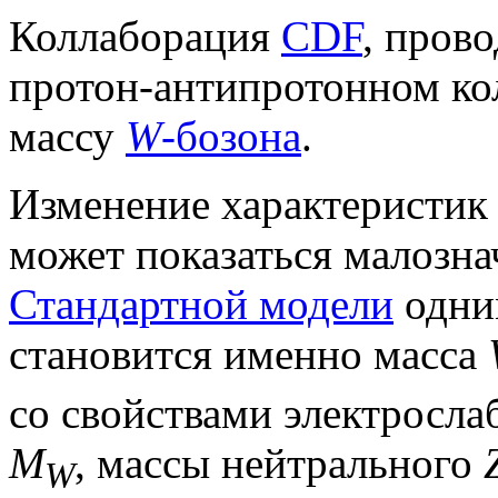
Коллаборация
CDF
, пров
протон-антипротонном ко
массу
W
-бозона
.
Изменение характеристик
может показаться малозн
Стандартной модели
одни
становится именно масса
со свойствами электросла
M
, массы нейтрального
W