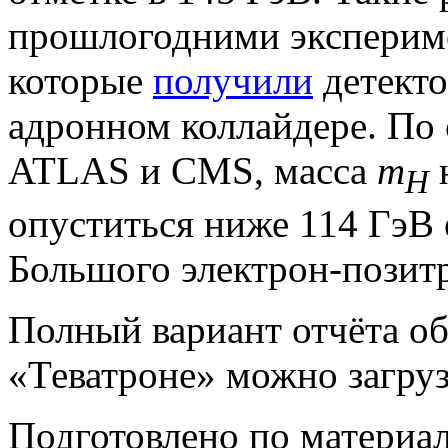
прошлогодними экспериме
которые
получили
детект
адронном коллайдере. По
ATLAS и CMS, масса
m
н
H
опуститься ниже 114 ГэВ 
Большого электрон-позит
Полный вариант отчёта об
«Теватроне» можно загру
Подготовлено по материа