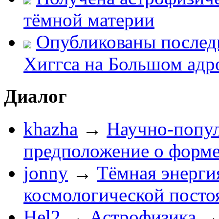
тёмной материи
Опубликованы последн
Хиггса на Большом адр
Диалог
khazha
→
Научно-попу
предположение о форм
jonny
→
Тёмная энерги
космологической посто
Hel2
→
Астрофизика