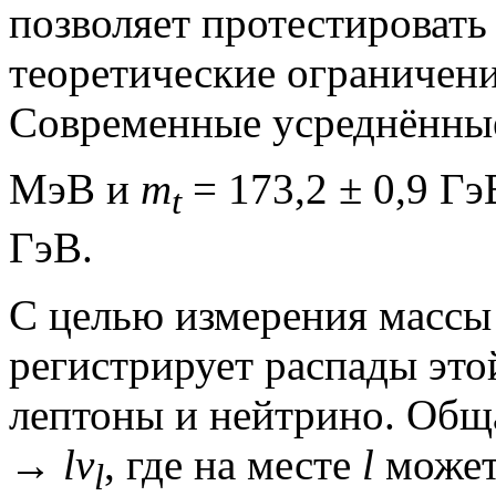
позволяет протестировать
теоретические ограничени
Современные усреднённы
МэВ и
m
= 173,2 ± 0,9 Г
t
ГэВ.
С целью измерения масс
регистрирует распады это
лептоны и нейтрино. Общ
→
lν
, где на месте
l
может 
l