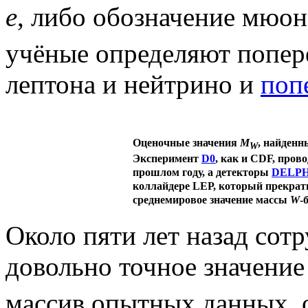
e
, либо обозначение мюо
учёные определяют попер
лептона и нейтрино и
поп
Оценочные значения
M
, найден
W
Эксперимент
D0
, как и CDF, пров
прошлом году, а детекторы
DELPH
коллайдере LEP, который прекрати
среднемировое значение массы
W
-
Около пяти лет назад сот
довольно точное значени
массив опытных данных,