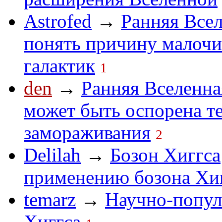
Astrofed
→
Ранняя Все
понять причину малочи
галактик
1
den
→
Ранняя Вселенна
может быть оспорена т
замораживания
2
Delilah
→
Бозон Хиггса
применению бозона Хигг
temarz
→
Научно-попул
Хиггса